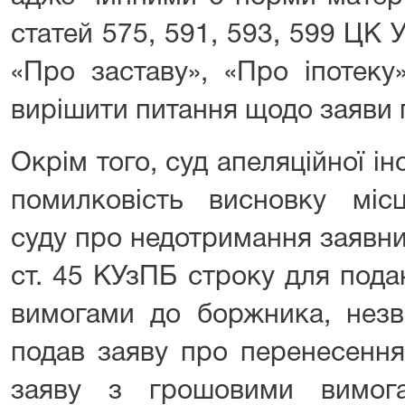
статей 575, 591, 593, 599 ЦК У
«Про заставу», «Про іпотеку
вирішити питання щодо заяви 
Окрім того, суд апеляційної ін
помилковість висновку місц
суду про недотримання заявни
ст. 45 КУзПБ строку для под
вимогами до боржника, незв
подав заяву про перенесення
заяву з грошовими вимог