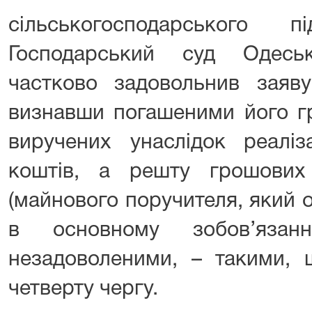
сільськогосподарського п
Господарський суд Одесь
частково задовольнив заяв
визнавши погашеними його г
виручених унаслідок реаліз
коштів, а решту грошови
(майнового поручителя, який
в основному зобов’язан
незадоволеними, – такими, 
четверту чергу.