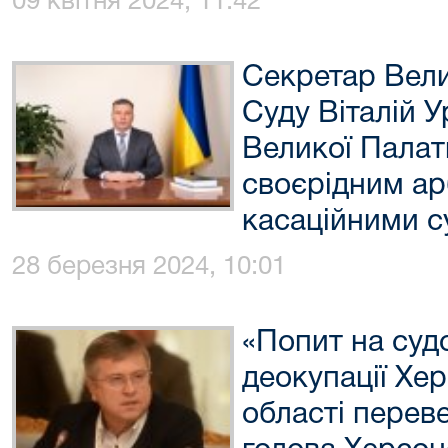
09 квітня 2024, 11:42
Секретар Вели
Суду Віталій 
Великої Палат
своєрідним ар
касаційними с
28 березня 2024, 10:01
«Попит на суд
деокупації Хе
області перев