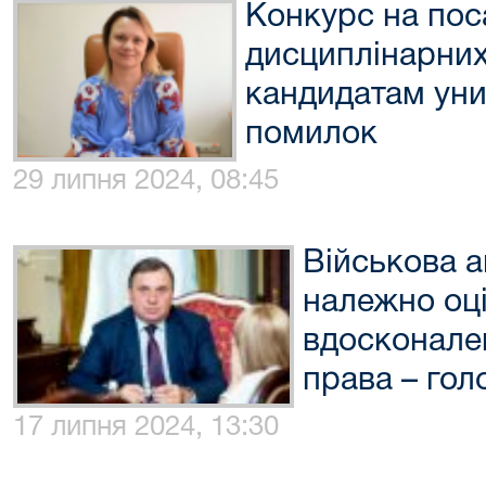
Конкурс на пос
дисциплінарних 
кандидатам уни
помилок
29 липня 2024, 08:45
Військова а
належно оц
вдосконале
права – гол
17 липня 2024, 13:30