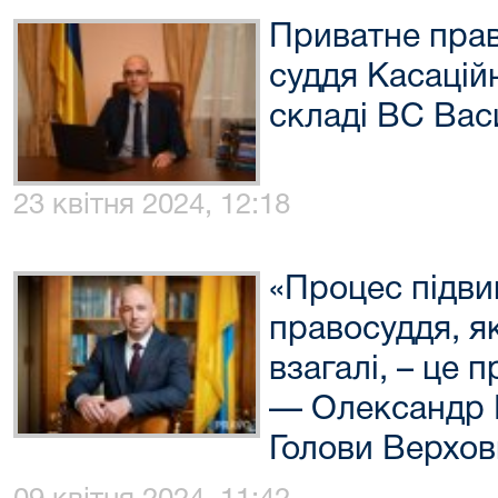
Приватне прав
суддя Касаційн
складі ВС Вас
23 квітня 2024, 12:18
«Процес підви
правосуддя, як
взагалі, – це
— Олександр 
Голови Верхов