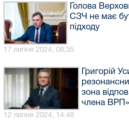
Голова Верхов
СЗЧ не має б
підходу
17 липня 2024, 08:35
Григорій Ус
резонансни
зона відпов
члена ВРП
12 липня 2024, 14:48