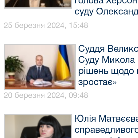
голова Херсон
суду Олексан
25 березня 2024, 15:48
Суддя Велико
Суду Микола 
рішень щодо 
зростає»
20 березня 2024, 09:48
Юлія Матвєєва
справедливого