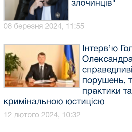
злочинців"
08 березня 2024, 11:55
Інтервʼю Г
Олександра
справедливі
порушень, т
практики та
кримінальною юстицією
12 лютого 2024, 10:32