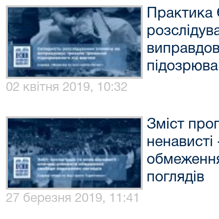
Практика 
розслідув
виправдов
підозрюва
02 квітня 2019, 10:32
Зміст про
ненависті
обмеженн
поглядів
27 березня 2019, 11:41