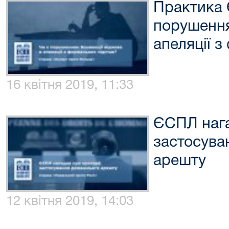
Практика 
порушення
апеляції 
16 квітня 2019, 11:33
ЄСПЛ нага
застосува
арешту
12 квітня 2019, 14:03