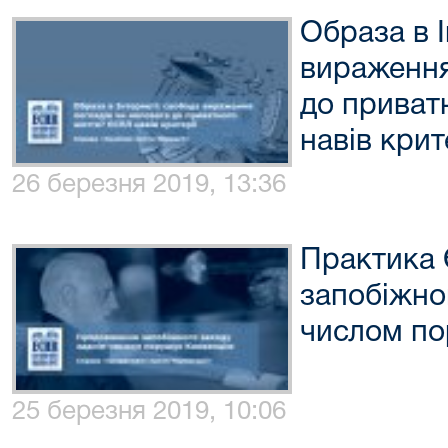
Образа в І
вираження
до приват
навів кри
26 березня 2019, 13:36
Практика
запобіжно
числом по
25 березня 2019, 10:06