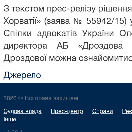
З текстом прес-релізу рішення
Хорватії» (заява № 55942/15)
Спілки адвокатів України О
директора АБ «Дроздова 
Дроздової можна ознайомити
Джерело
2026 © Всі права захищені
Судова влада
Прес-центр
Справи
Реє
Інше