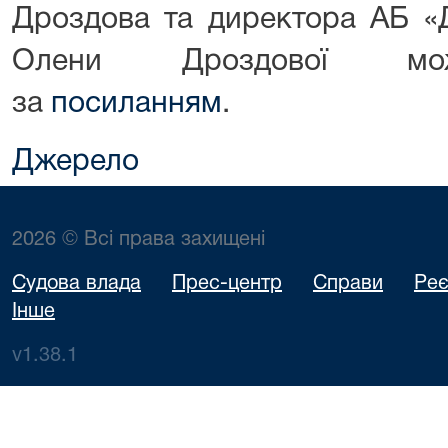
Дроздова та директора АБ «
Олени Дроздової мож
за
посиланням
.
Джерело
2026 © Всі права захищені
Судова влада
Прес-центр
Справи
Реє
Інше
v1.38.1