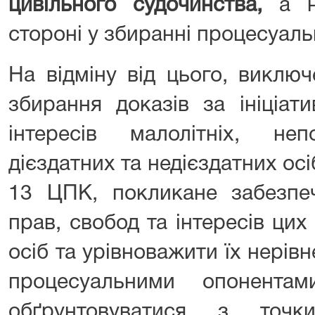
цивільного судочинства,
а не
стороні у збиранні процесуаль
На відміну від цього, виклю
збирання доказів за ініціат
інтересів малолітніх, неп
дієздатних та недієздатних осіб
13 ЦПК, покликане забезпе
прав, свобод та інтересів ци
осіб та урівноважити їх нерівн
процесуальними опонент
обґрунтовуватися з точк