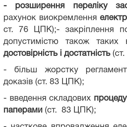
- розширення переліку за
рахунок виокремлення
електр
ст. 76 ЦПК);- закріплення п
допустимістю також таких
достовірність і достатність
(ст.
- більш жорстку регламен
доказів (ст. 83 ЦПК);
- введення складових
процеду
паперами
(ст. 83 ЦПК);
- часткове впровадження ел