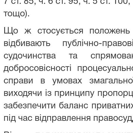
7 ст. 85, ч. 6 ст. 95, ч. 5 ст. 100
тощо).
Що ж стосується положень
відбивають публічно-право
судочинства та спрямова
добросовісності процесуальн
справи в умовах змагальної
виходячи із принципу пропорц
забезпечити баланс приватних
під час відправлення правосуд