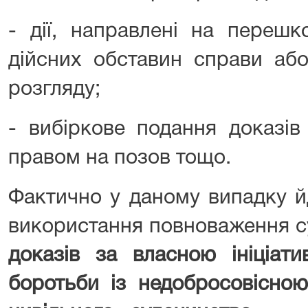
- дії, направлені на переш
дійсних обставин справи або
розгляду;
- вибіркове подання доказі
правом на позов тощо.
Фактично у даному випадку й
використання повноваження 
доказів за власною ініціат
боротьби із недобросовісною