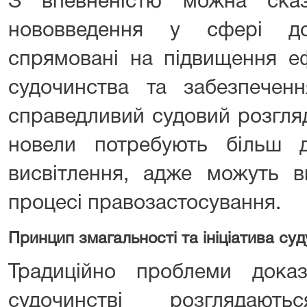
З впевненістю можна ска
нововведення у сфері до
спрямовані на підвищення еф
судочинства та забезпече
справедливий судовий розгляд
новели потребують більш д
висвітлення, адже можуть в
процесі правозастосування.
Принцип змагальності та ініціатива суд
Традиційно проблеми дока
судочинстві розглядаю