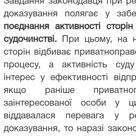
Завдання законодавця при рег
доказування полягає у заб
поєднання активності сторін
судочинстві.
При цьому, на н
сторін відбиває приватноправ
процесу, а активність суду
інтерес у ефективності відп
якщо раніше приватноп
заінтересованої особи у ци
віддавалася перевага у рег
доказування, то наразі закон