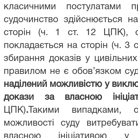
класичними постулатами 
судочинство здійснюється на
сторін (ч. 1 ст. 12 ЦПК), 
покладається на сторін (ч. 3 ст
збирання доказів у цивільни
правилом не є обов’язком суду
наділений можливістю у викл
докази за власною ініці
ЦПК)
.
Такими випадками, о
можливості суду витребуват
власною ініціативою у