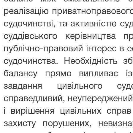
реалізацію приватноправового
судочинстві, та активністю су
суддівського керівництва п
публічно-правовий інтерес в 
судочинства. Необхідність з
балансу прямо випливає і
завдання цивільного су
справедливий, неупереджений
і вирішення цивільних спра
захисту порушених, невизн