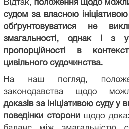
Відтак,
положення щодо можли
судом за власною ініціативо
обґрунтовуватися не вик
змагальності, однак і з 
пропорційності в контек
цивільного судочинства.
На наш погляд, положен
законодавства щодо мож
доказів за ініціативою суду у 
поведінки сторони
щодо доказ
баланс між змагальністю с