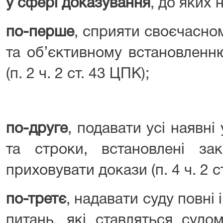
у сфері доказування
, до яких 
по-перше
, сприяти своєчасно
та об’єктивному встановленн
(п. 2 ч. 2 ст. 43 ЦПК);
по-друге
, подавати усі наявні
та строки, встановлені з
приховувати докази (п. 4 ч. 2 с
по-третє
, надавати суду повні 
питань, які ставляться судо