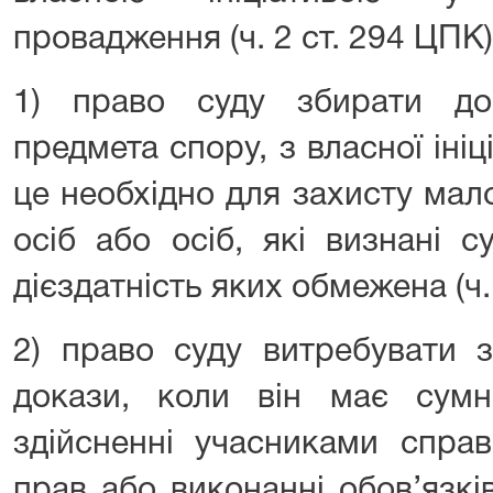
провадження (ч. 2 ст. 294 ЦПК),
1) право суду збирати до
предмета спору, з власної ініц
це необхідно для захисту мало
осіб або осіб, які визнані 
дієздатність яких обмежена (ч. 
2) право суду витребувати з
докази, коли він має сумн
здійсненні учасниками справ
прав або виконанні обов’язків