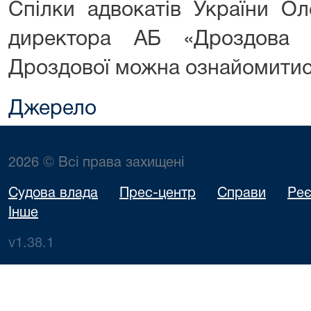
Спілки адвокатів України О
директора АБ «Дроздова 
Дроздової можна ознайомити
Джерело
2026 © Всі права захищені
Судова влада
Прес-центр
Справи
Реє
Інше
v1.38.1