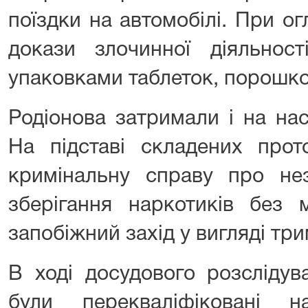
поїздки на автомобілі. При ог
докази злочинної діяльност
упаковками таблеток, порошком
Родіонова затримали і на на
На підставі складених прот
кримінальну справу про не
зберігання наркотиків без 
запобіжний захід у вигляді тр
В ході досудового розслідув
були перекваліфіковані н