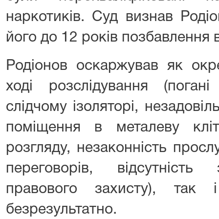
наркотиків. Суд визнав Роді
його до 12 років позбавлення в
Родіонов оскаржував як окр
ході розслідування (пога
слідчому ізоляторі, незадові
поміщення в металеву клі
розгляду, незаконність прос
переговорів, відсутність
правового захисту), так
безрезультатно.