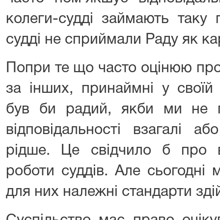
колеги-судді займають таку 
судді не сприймали Раду як ка
Попри те що часто оцінюю про
за інших, принаймні у своїй 
був би радий, якби ми не п
відповідальності взагалі а
рідше. Це свідчило б про в
роботи суддів. Але сьогодні
для них належні стандарти зд