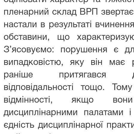
пленарний склад ВРП звертає у
настали в результаті вчиненн
обставини, що характеризую
З’ясовуємо: порушення є д
випадковістю, яку він має 
раніше притягався д
відповідальності тощо. Том
відмінності, якщо вон
дисциплінарними палатами 
єдність дисциплінарної практ