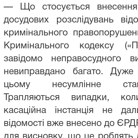
— Що стосується внесення
досудових розслідувань від
кримінального правопорушен
Кримінального кодексу («
завідомо неправосудного ви
невиправдано багато. Дуж
цьому несумлінне став
Трапляються випадки, кол
касаційна інстанція не да
відомості вже внесено до ЄРДР
для висновку, що це роблять 