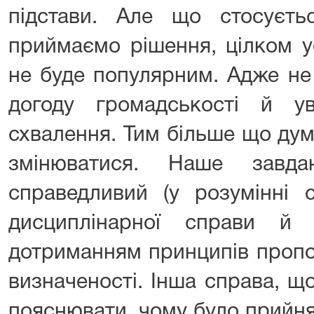
підстави. Але що стосуєт
приймаємо рішення, цілком 
не буде популярним. Адже н
догоду громадськості й у
схвалення. Тим більше що ду
змінюватися. Наше завд
справедливий (у розумінні с
дисциплінарної справи й
дотриманням принципів пропо
визначеності. Інша справа, щ
пояснювати, чому було прийня