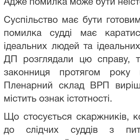
Адже помилка може бути неіст
Суспільство має бути готови
помилка судді має карати
ідеальних людей та ідеальни
ДП розглядали цю справу, т
законниця протягом року 
Пленарний склад ВРП вирі
містить ознак істотності.
Що стосується скаржників, к
до слідчих суддів з пи