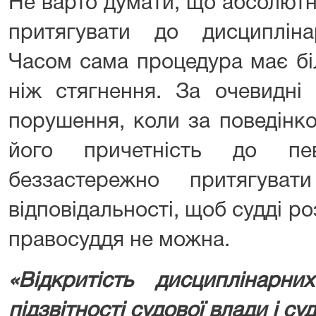
Не варто думати, що абсолют
притягувати до дисциплінар
Часом сама процедура має бі
ніж стягнення. За очевидні 
порушення, коли за поведінк
його причетність до пе
беззастережно притягуват
відповідальності, щоб судді ро
правосуддя не можна.
«Відкритість дисциплінар
підзвітності судової влади і су