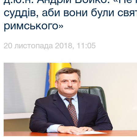
д.ю.н. Андрій Бойко: «Не
суддів, аби вони були св
римського»
20 листопада 2018, 11:05