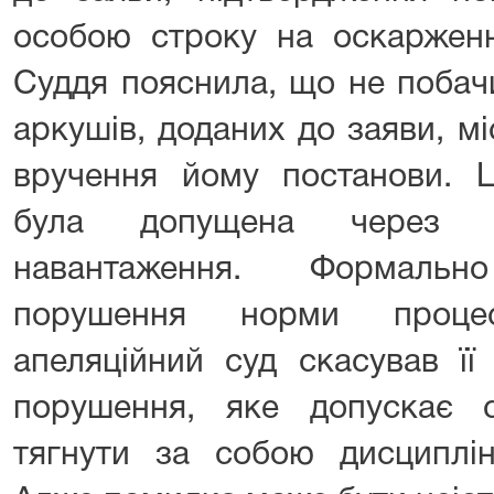
особою строку на оскарженн
Суддя пояснила, що не побач
аркушів, доданих до заяви, м
вручення йому постанови. Ц
була допущена через на
навантаження. Формаль
порушення норми процес
апеляційний суд скасував її
порушення, яке допускає 
тягнути за собою дисципліна