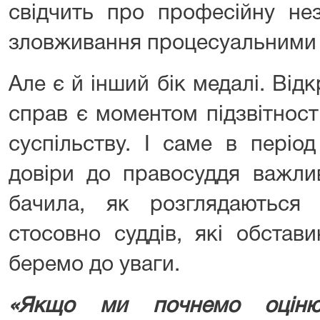
свідчить про професійну нез
зловживання процесуальними
Але є й інший бік медалі. Від
справ є моментом підзвітності
суспільству. І саме в періо
довіри до правосуддя важли
бачила, як розглядаються 
стосовно суддів, які обстав
беремо до уваги.
«Якщо ми почнемо оцінюв