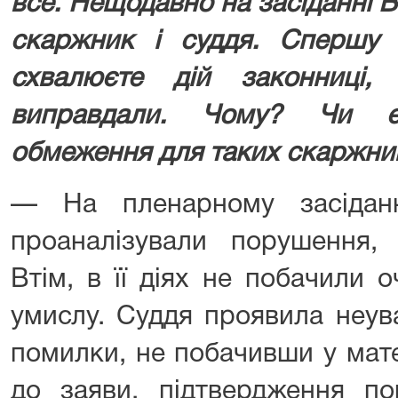
все. Нещодавно на засіданні 
скаржник і суддя. Спершу
схвалюєте дій законниці,
виправдали. Чому? Чи є
обмеження для таких скаржни
— На пленарному засідан
проаналізували порушення, 
Втім, в її діях не побачили 
умислу. Суддя проявила неув
помилки, не побачивши у мате
до заяви, підтвердження по