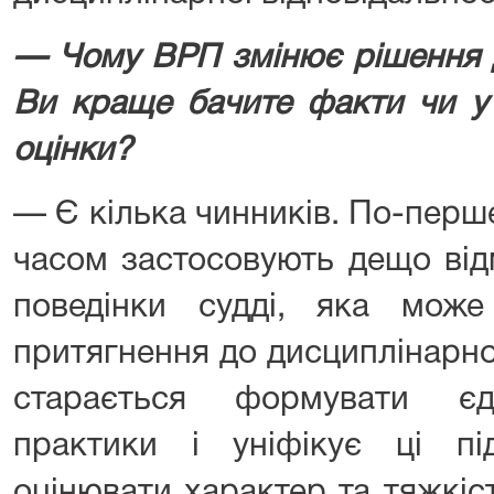
— Чому ВРП змінює рішення 
Ви краще бачите факти чи у 
оцінки?
— Є кілька чинників. По-перш
часом застосовують дещо відм
поведінки судді, яка мож
притягнення до дисциплінарно
старається формувати єдн
практики і уніфікує ці п
оцінювати характер та тяжкіс