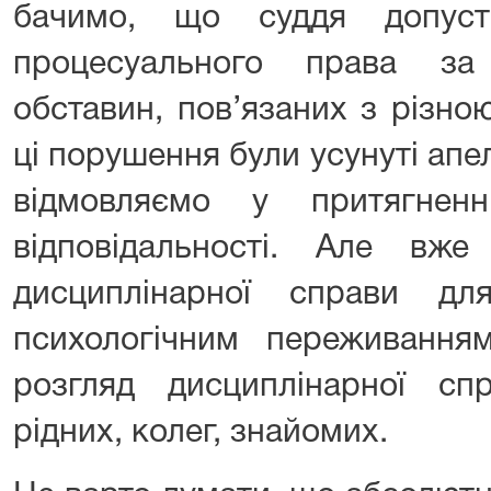
бачимо, що суддя допус
процесуального права за
обставин, пов’язаних з різно
ці порушення були усунуті апе
відмовляємо у притягненн
відповідальності. Але вж
дисциплінарної справи д
психологічним переживання
розгляд дисциплінарної сп
рідних, колег, знайомих.