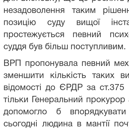
незадоволення таким ріше
позицію суду вищої інст
простежується певний псих
суддя був більш поступливим.
ВРП пропонувала певний меха
зменшити кількість таких в
відомості до ЄРДР за ст.375
тільки Генеральний прокурор 
допомогло б впорядкуват
сьогодні людина в мантії по