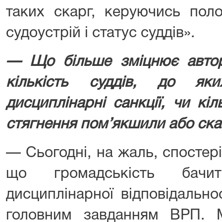
таких скарг, керуючись пол
судоустрій і статус суддів».
— Що більше зміцнює автори
кількість суддів, до як
дисциплінарні санкції, чи кіл
стягнення пом’якшили або ск
— Сьогодні, на жаль, спостері
що громадськість бачи
дисциплінарної відповідально
головним завданням ВРП. 