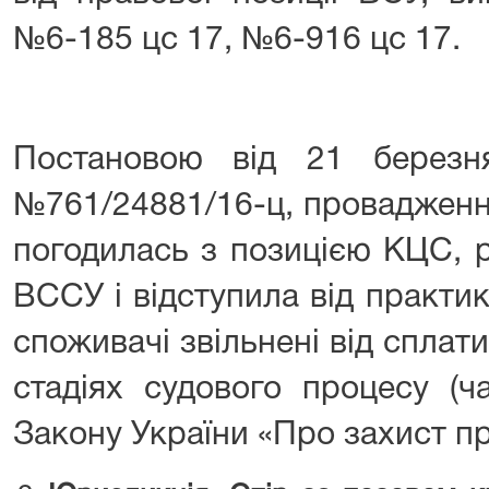
№6-185 цс 17, №6-916 цс 17.
Постановою від 21 березн
№761/24881/16-ц, провадженн
погодилась з позицією КЦС, 
ВССУ і відступила від практи
споживачі звільнені від сплати
стадіях судового процесу (ч
Закону України «Про захист пр