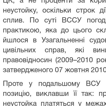
ЦК, а не проценти за кори
неустойку, оскільки строк д
сплив. По суті ВССУ погод
практикою, яка до цього ск
йшлося в Узагальненні судо
цивільних справ, які ви
правовідносин (2009–2010 ро
затвердженого 07 жовтня 2010
Проте у подальшому ВСУ 
позицію, виклавши її так: п
неустойка платяться у межах