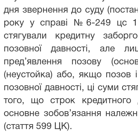
дня звернення до суду (поста
року у справі №6-249 цс 15
стягували кредитну заборг
позовної давності, але 
пред’явлення позову (осн
(неустойка) або, якщо позов 
позовної давності, ці суми ст
того, що строк кредитного 
основне зобов’язання належ
(стаття 599 ЦК).