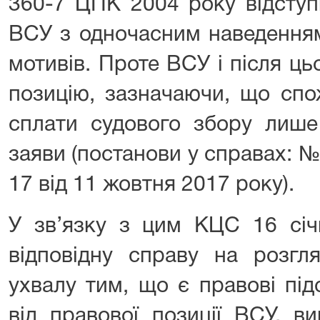
360-7 ЦПК 2004 року відступи
ВСУ з одночасним наведенням
мотивів. Проте ВСУ і після ц
позицію, зазначаючи, що спо
сплати судового збору лише
заяви (постанови у справах: 
17 від 11 жовтня 2017 року).
У зв’язку з цим КЦС 16 січ
відповідну справу на розг
ухвалу тим, що є правові під
від правової позиції ВСУ, в