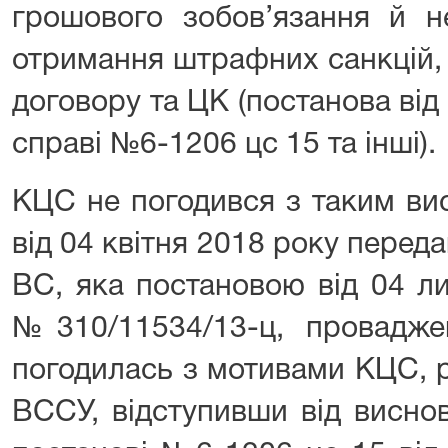
грошового зобов’язання й н
отримання штрафних санкцій,
договору та ЦК (постанова від
справі №6-1206 цс 15 та інші).
КЦС не погодився з таким ви
від 04 квітня 2018 року перед
ВС, яка постановою від 04 л
№310/11534/13-ц, провадж
погодилась з мотивами КЦС, 
ВССУ, відступивши від висно