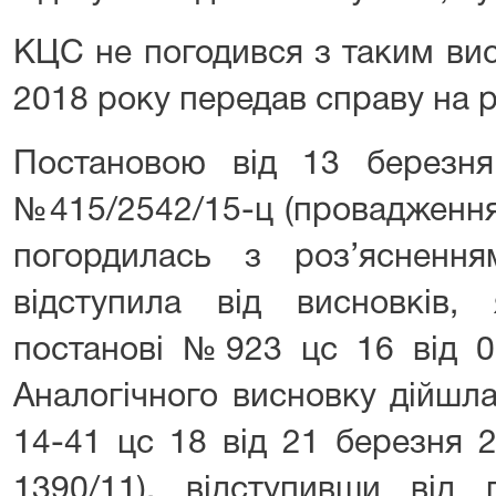
КЦС не погодився з таким ви
2018 року передав справу на 
Постановою від 13 березн
№415/2542/15-ц (провадженн
погордилась з роз’яснен
відступила від висновків
постанові №923 цс 16 від 0
Аналогічного висновку дійшл
14-41 цс 18 від 21 березня 
1390/11), відступивши від 