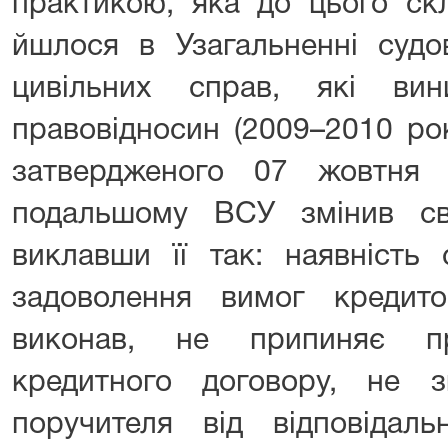
практикою, яка до цього ск
йшлося в Узагальненні судо
цивільних справ, які ви
правовідносин (2009–2010 ро
затвердженого 07 жовтня
подальшому ВСУ змінив св
виклавши її так: наявність
задоволення вимог кредит
виконав, не припиняє пр
кредитного договору, не 
поручителя від відповідаль