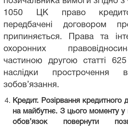
позичальника вимоги згідно з
1050 ЦК право кредитод
передбачені договором п
припиняється. Права та інт
охоронних правовідноси
частиною другою статті 625
наслідки прострочення в
зобов’язання.
Кредит.
Розірвання кредитного 
на майбутнє. З цього мо
менту у
обов’язок повернути позив