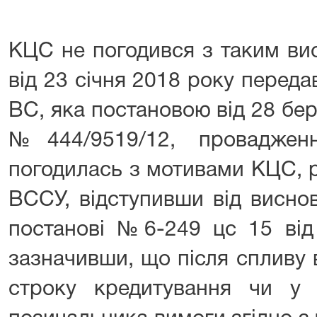
КЦС не погодився з таким ви
від 23 січня 2018 року перед
ВС, яка постановою від 28 бе
№444/9519/12, провадже
погодилась з мотивами КЦС, 
ВССУ, відступивши від висно
постанові №6-249 цс 15 від
зазначивши, що після спливу
строку кредитування чи у 