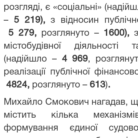
розгляді, є «соціальні» (надійш
–
5 219),
з відносин публіч
5 279,
розглянуто –
1600),
містобудівної діяльності 
(надійшло –
4 969
, розгляну
реалізації публічної фінансов
4824,
розглянуто –
613
)
.
Михайло Смокович нагадав, щ
містить кілька механізм
формування єдиної судов