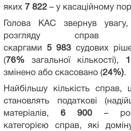
яких
7 822
– у касаційному пор
Голова КАС звернув увагу
розгляду справ з
скаргами
5 983
судових ріш
(
76%
загальної кількості),
змінено або скасовано (
24%)
.
Найбільшу кількість справ, 
становлять податкові (наді
матеріалів,
6 900
– роз
категорією справ, які домі