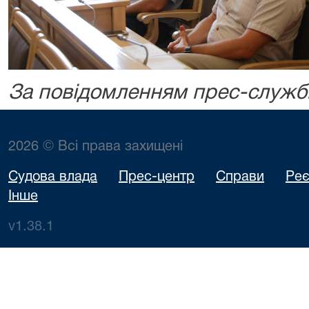
За повідомленням прес-служб
2026 © Всі права захищені
Судова влада
Прес-центр
Справи
Реє
Інше
v1.38.1