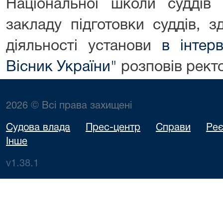
Національної школи суддів 
закладу підготовки суддів, 
діяльності установи
в інтер
Вісник України"
розповів рек
2026 © Всі права захищені
Судова влада
Прес-центр
Справи
Реє
Інше
v1.38.1