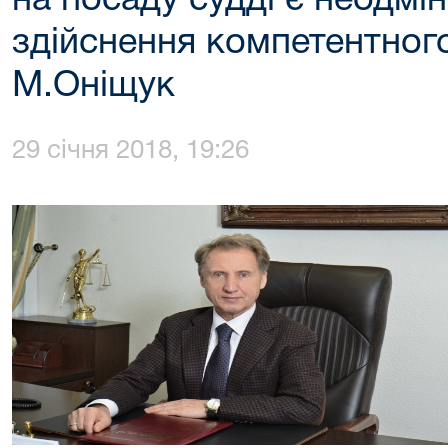
на посаду судді є неодм
здійснення компетентного
М.Оніщук
29 січня 2018, 19:26