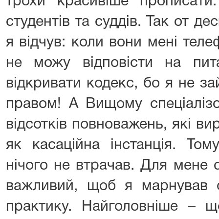
трохи красивіше прописати
студентів та суддів. Так от де
я відчув: коли вони мені тел
не можу відповісти на пит
відкривати кодекс, бо я не 
правом! А Вищому спеціаліз
відсотків повноважень, які в
як касаційна інстанція. Том
нічого не втрачав. Для мене 
важливий, щоб я марнував с
практику. Найголовніше – щ