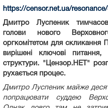
https://censor.net.ua/resonan
Дмитро Луспеник тимчасов
голови нового Верховн
оргкомітетом для скликання П
вирішені ключові питання, 
структури. "Цензор.НЕТ" роз
рухається процес.
Дмитро Луспеник майже десят
попрацювати суддею Верхо
Однак довго там не затри