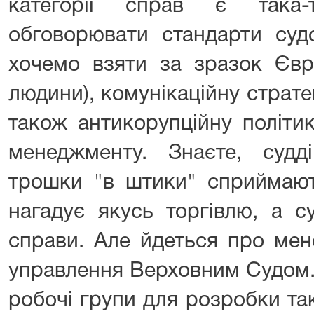
категорії справ є така-
обговорювати стандарти суд
хочемо взяти за зразок Євр
людини), комунікаційну стратег
також антикорупційну політи
менеджменту. Знаєте, суд
трошки "в штики" сприймают
нагадує якусь торгівлю, а с
справи. Але йдеться про ме
управлення Верховним Судом.
робочі групи для розробки так