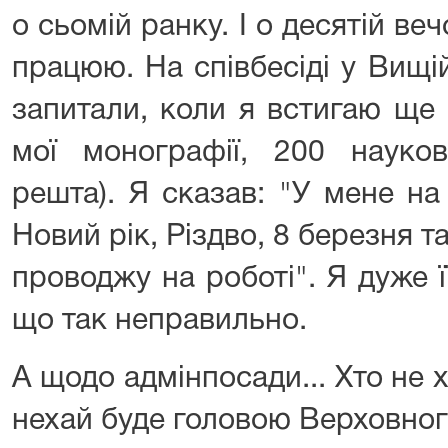
о сьомій ранку. І о десятій ве
працюю. На співбесіді у Вищі
запитали, коли я встигаю ще
мої монографії, 200 науков
решта). Я сказав: "У мене на
Новий рік, Різдво, 8 березня т
проводжу на роботі". Я дуже ї
що так неправильно.
А щодо адмінпосади... Хто не
нехай буде головою Верховног