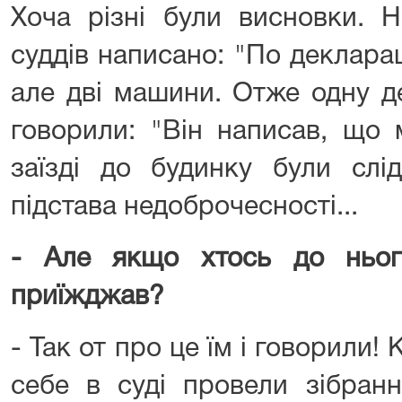
Хоча різні були висновки. Н
суддів написано: "По деклараці
але дві машини. Отже одну д
говорили: "Він написав, що
заїзді до будинку були слі
підстава недоброчесності...
- Але якщо хтось до ньог
приїжджав?
- Так от про це їм і говорили!
себе в суді провели зібран