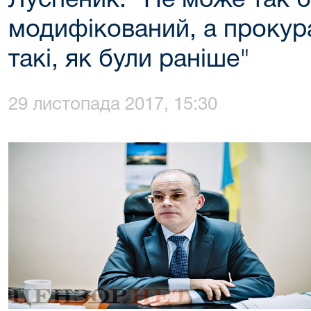
Луспеник: "Не може так б
модифікований, а прокур
такі, як були раніше"
29 листопада 2017, 15:30