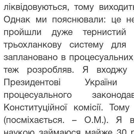
ліквідовуються, тому виходит
Однак ми пояснювали: це не
пройшли дуже тернистий
трьохланкову систему для р
заплановано в процесуальних 
теж розробляв. Я входжу
Президентові Україн
процесуального законо
Конституційної комісії. Том
(посміхається. – О.М.). Я 
наукою займаюся майже 30 р