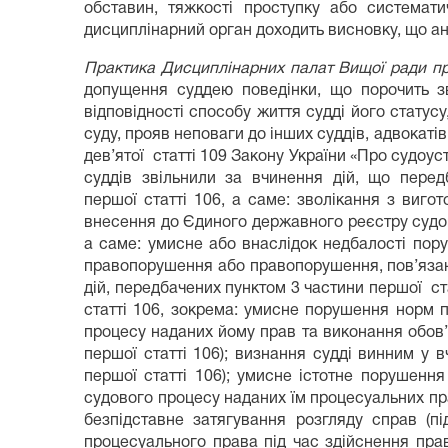
обставин, тяжкості проступку або системати
дисциплінарний орган доходить висновку, що ан
Практика Дисциплінарних палат Вищої ради п
допущення суддею поведінки, що порочить зва
відповідності способу життя судді його статусу
суду, прояв неповаги до інших суддів, адвокатів
дев’ятої статті 109 Закону України «Про судоуст
суддів звільнили за вчинення дій, що перед
першої
статті 106, а саме: зволікання з виг
внесення до Єдиного державного реєстру судови
а саме: умисне або внаслідок недбалості пор
правопорушення або правопорушення, пов’язаног
дій, передбачених пунктом 3 частини першої ст
статті 106, зокрема: умисне порушення норм 
процесу наданих йому прав та виконання обов’
першої статті 106); визнання судді винним у 
першої статті 106); умисне істотне порушенн
судового процесу наданих їм процесуальних пр
безпідставне затягування розгляду справ (пі
процесуального права під час здійснення пра