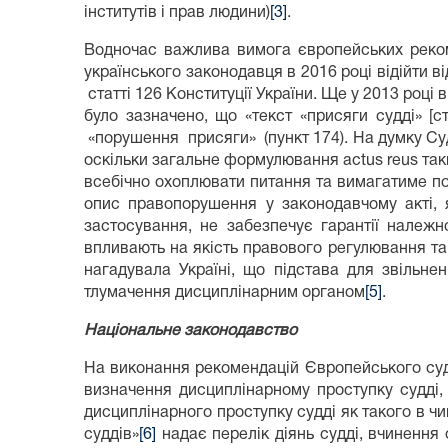
інститутів і прав людини)
[3]
.
Водночас важлива вимога європейських рекоме
українського законодавця в 2016 році відійти в
статті 126 Конституції України. Ще у 2013 році
було зазначено, що «текст «присяги судді»
«порушення присяги» (пункт 174). На думку Суду
оскільки загальне формулювання actus reus так
всебічно охоплювати питання та вимагатиме по
опис правопорушення у законодавчому акті, я
застосування, не забезпечує гарантії належн
впливають на якість правового регулювання та
нагадувала Україні, що підстава для звільне
тлумачення дисциплінарним органом
[5]
.
Національне законодавство
На виконання рекомендацій Європейського суду
визначення дисциплінарному проступку судді,
дисциплінарного проступку судді як такого в чи
суддів»
[6]
надає перелік діянь судді, вчинення