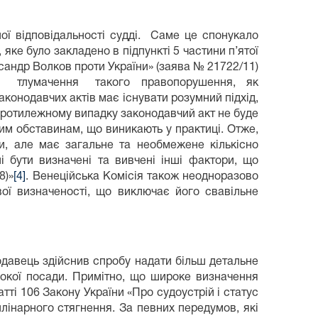
ої відповідальності судді. Саме це спонукало
яке було закладено в підпункті 5 частини п’ятої
ксандр Волков проти України» (заява № 21722/11)
вості тлумачення такого правопорушення, як
аконодавчих актів має існувати розумний підхід,
 протилежному випадку законодавчий акт не буде
им обставинам, що виникають у практиці. Отже,
ки, але має загальне та необмежене кількісно
і бути визначені та вивчені інші фактори, що
8)»
[4]
. Венеційська Комісія також неодноразово
вої визначеності, що виключає його свавільне
одавець здійснив спробу надати більш детальне
сокої посади. Примітно, що широке визначення
тті 106 Закону України «Про судоустрій і статус
лінарного стягнення. За певних передумов, які