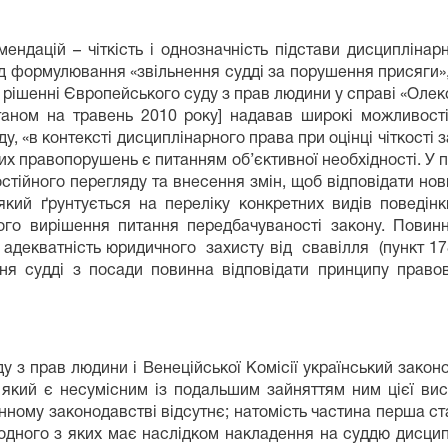
ндацій – чіткість і однозначність підстави дисциплінарн
ід формулювання «звільнення судді за порушення присяги», 
 в рішенні Європейського суду з прав людини у справі «Оле
 [станом на травень 2010 року] надавав широкі можли
, «в контексті дисциплінарного права при оцінці чіткості з
их правопорушень є питанням об’єктивної необхідності. У
стійного перегляду та внесення змін, щоб відповідати нов
кий ґрунтується на переліку конкретних видів поведін
ого вирішення питання передбачуваності закону. Повинн
 адекватність юридичного захисту від свавілля (пункт 17
ння судді з посади повинна відповідати принципу право
 з прав людини і Венеційської Комісії український закон
 який є несумісним із подальшим зайняттям ним цієї ви
нному законодавстві відсутнє; натомість частина перша ста
 одного з яких має наслідком накладення на суддю дисцип