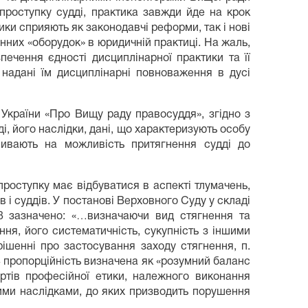
проступку судді, практика завжди йде на крок
ики сприяють як законодавчі реформи, так і нові
нних «оборудок» в юридичній практиці. На жаль,
ечення єдності дисциплінарної практики та її
 надані їм дисциплінарні повноваження в дусі
України «Про Вищу раду правосуддя», згідно з
, його наслідки, дані, що характеризують особу
пливають на можливість притягнення судді до
проступку має відбуватися в аспекті тлумачень,
і суддів. У постанові Верховного Суду у складі
18 зазначено: «…визначаючи вид стягнення та
ня, його систематичність, сукупність з іншими
рішенні про застосування заходу стягнення, п.
 пропорційність визначена як «розумний баланс
артів професійної етики, належного виконання
ими наслідками, до яких призводить порушення