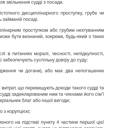
я звільнення судді з посади.
істотного дисциплінарного проступку, грубе чи
 займаній посаді.
циплінарним проступком або грубим нехтуванням
 може бути визнаний, зокрема, будь-який з таких
і в питаннях моралі, чесності, непідкупності,
і забезпечують суспільну довіру до суду;
едження чи догани), або має два непогашених
ї витрат, що перевищують доходи такого судді та
 судді задекларованим ним та членами його сім’ї
ріальних благ або іншої вигоди;
о з корупцією;
ного на підставі пункту 4 частини першої цієї