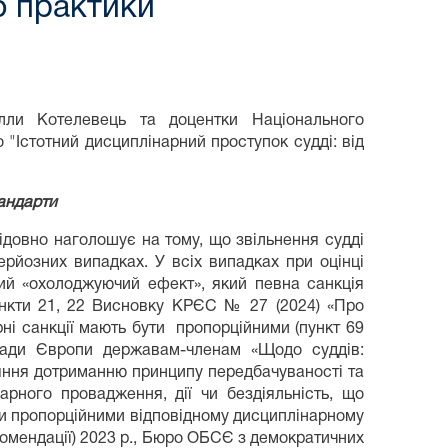
до практики
Алли Котелевець та доцентки Національного
"Істотний дисциплінарний проступок судді: від
андарти
ідовно наголошує на тому, що звільнення судді
ерйозних випадках. У всіх випадках при оцінці
ний «охолоджуючий ефект», який певна санкція
ункти 21, 22 Висновку КРЄС № 27 (2024) «Про
рні санкції мають бути пропорційними (пункт 69
 Ради Європи державам-членам «Щодо суддів:
яння дотриманню принципу передбачуваності та
рного провадження, дії чи бездіяльність, що
ути пропорційними відповідному дисциплінарному
комендації) 2023 р., Бюро ОБСЄ з демократичних