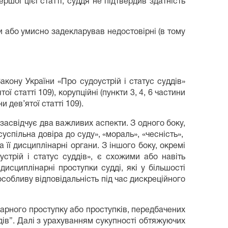
ршої цієї статті, суддя не підтвердив здатність
и або умисно задекларував недостовірні (в тому
Закону України «Про судоустрій і статус суддів»
ї статті 109), корупційні (пункти 3, 4, 6 частини
и дев’ятої статті 109).
 засвідчує два важливих аспекти. З одного боку,
суспільна довіра до суду», «мораль», «чесність»,
 її дисциплінарні органи. З іншого боку, окремі
устрій і статус суддів», є схожими або навіть
дисциплінарні проступки судді, які у більшості
собливу відповідальність під час дискреційного
арного проступку або проступків, передбачених
дів”. Далі з урахуванням сукупності обтяжуючих