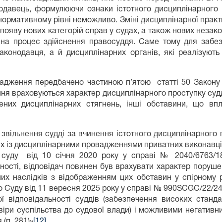
одавець, формулюючи ознаки істотного дисциплінарного 
нормативному рівні неможливо. Зміні дисциплінарної практ
появу нових категорій справ у судах, а також нових незако
на процес здійснення правосуддя. Саме тому для забезп
конодавця, а й дисциплінарних органів, які реалізують
адження передбачено частиною п’ятою статті 50 Закону 
ня враховуються характер дисциплінарного проступку судді
шених дисциплінарних стягнень, інші обставини, що в
звільнення судді за вчинення істотного дисциплінарного 
 із дисциплінарними провадженнями приватних виконавців 
го суду від 10 січня 2020 року у справі № 2040/6763/
ості, відповідач повинен був врахувати характер порушен
них наслідків з відображенням цих обставин у спірному 
 Суду від 11 вересня 2025 року у справі № 990SCGC/22/24
ї відповідальності суддів (забезпечення високих станд
віри суспільства до судової влади) і можливими негативн
(п. 281)»
[12]
.