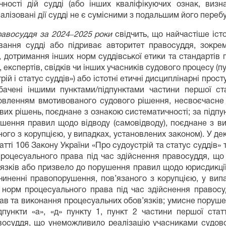
чності дій судді (або інших кваліфікуючих ознак, визн
алізовані дії судді не є сумісними з подальшим його переб
равосуддя за 2024‒2025 роки
свідчить, що найчастіше іс
ння судді або підриває авторитет правосуддя, зокрема
, дотримання інших норм суддівської етики та стандартів 
, експертів, свідків чи інших учасників судового процесу (пу
рій і статус суддів») або істотні етичні дисциплінарні прос
бачені іншими пунктами/підпунктами частини першої ст
отовленням вмотивованого судового рішення, несвоєчасне
х рішень, поєднане з ознакою систематичності; за підпунк
ушення правил щодо відводу (самовідводу), поєднане з ви
о з корупцією, у випадках, установлених законом). У дек
атті 106 Закону України «Про судоустрій та статус суддів»
процесуального права під час здійснення правосуддя, щ
язків або призвело до порушення правил щодо юрисдикції а
вчиненні правопорушення, пов’язаного з корупцією, у вип
я норм процесуального права під час здійснення право
ав та виконання процесуальних обов’язків; умисне поруше
дпункти «а», «д» пункту 1, пункт 2 частини першої ста
восуддя, що унеможливило реалізацію учасниками судов