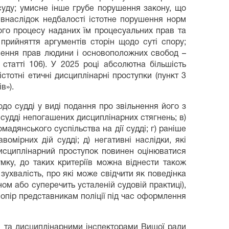
суду; умисне інше грубе порушення закону, що
; внаслідок недбалості істотне порушення норм
ого процесу наданих їм процесуальних прав та
прийняття аргументів сторін щодо суті спору;
ушення прав людини і основоположних свобод –
статті 106). У 2025 році абсолютна більшість
істотні етичні дисциплінарні проступки (пункт 3
в»).
до судді у виді подання про звільнення його з
у судді непогашених дисциплінарних стягнень; в)
мадянського суспільства на дії судді; г) раніше
мірних дій судді; д) негативні наслідки, які
дисциплінарний проступок повинен оцінюватися
мку, до таких критеріїв можна віднести також
 зухвалість, про які може свідчити як поведінка
ом або суперечить усталеній судовій практиці),
ь опір представникам поліції під час оформлення
П та дисциплінарними інспекторами Вищої ради