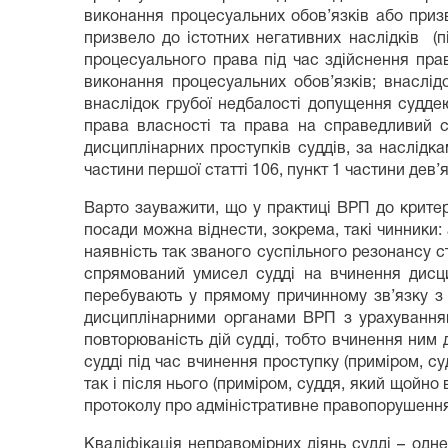
виконання процесуальних обов’язків або приз
призвело до істотних негативних наслідків (п
процесуального права під час здійснення пра
виконання процесуальних обов’язків; внаслід
внаслідок грубої недбалості допущення судде
права власності та права на справедливий су
дисциплінарних проступків суддів, за наслідкам
частини першої статті 106, пункт 1 частини дев’я
Варто зауважити, що у практиці ВРП до критер
посади можна віднести, зокрема, такі чинники: 
наявність так званого суспільного резонансу ст
спрямований умисел судді на вчинення дисцип
перебувають у прямому причинному зв’язку з 
дисциплінарними органами ВРП з урахуванням
повторюваність дій судді, тобто вчинення ним д
судді під час вчинення проступку (приміром, с
так і після нього (приміром, суддя, який щойно
протоколу про адміністративне правопорушення
Кваліфікація неправомірних діянь судді – од