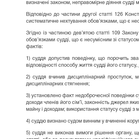
визначені законом, неправомірне діяння судді 
Відповідно до частини другої статті 126 Конс
систематичне нехтування обов’язками, що є несу
Згідно із частиною дев’ятою статті 109 Закон
обов’язками судді, що є несумісним зі статусом
фактів:
1) суддя допустив поведінку, що порочить зва
відповідності способу життя судді його статусу,
2) суддя вчинив дисциплінарний проступок, 
дисциплінарних стягнення;
3) установлено факт недоброчесної поведінки су
доходи членів його сім’ї, законність джерел як
майну і доходам; використання статусу судді з
4) суддю визнано судом винним у вчиненні кор
5) суддя не виконав вимоги рішення органу, щ