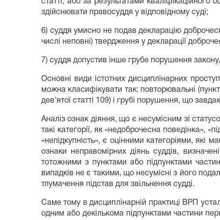
статті, або за результатами кваліфікаційного о
здійснювати правосуддя у відповідному суді;
6) суддя умисно не подав декларацію доброчесн
числі неповні) твердження у декларації доброче
7) суддя допустив інше грубе порушення закону,
Основні види істотних дисциплінарних проступкі
можна класифікувати так: повторювальні (пункт 2 
дев’ятої статті 109) і грубі порушення, що завда
Аналіз ознак діяння, що є несумісним зі статус
такі категорії, як «недоброчесна поведінка», «п
«непідкупність», є оцінними категоріями, які м
ознаки неправомірних діянь суддів, визначені
тотожними з пунктами або підпунктами частин
випадків не є такими, що несумісні з його под
тлумачення підстав для звільнення судді.
Саме тому в дисциплінарній практиці ВРП уста
одним або декількома підпунктами частини перш