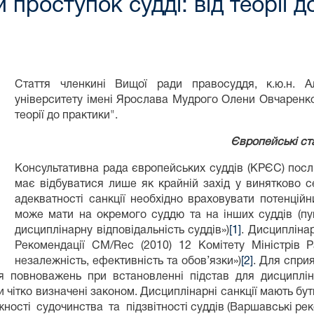
 проступок судді: від теорії 
Стаття членкині Вищої ради правосуддя, к.ю.н. 
університету імені Ярослава Мудрого Олени Овчаренко 
теорії до практики".
Європейські ст
Консультативна рада європейських суддів (КРЄС) посл
має відбуватися лише як крайній захід у винятково с
адекватності санкції необхідно враховувати потенцій
може мати на окремого суддю та на інших суддів (п
дисциплінарну відповідальність суддів»)
[1]
. Дисципліна
Рекомендації CM/Rec (2010) 12 Комітету Міністрів
незалежність, ефективність та обов’язки»)
[2]
. Для спри
повноважень при встановленні підстав для дисципліна
и чітко визначені законом. Дисциплінарні санкції мають б
ності судочинства та підзвітності суддів (Варшавські ре