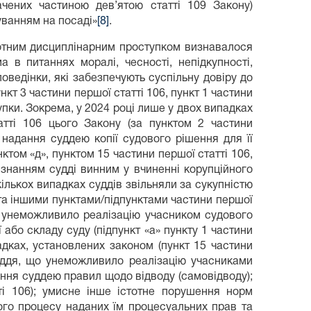
ачених частиною дев’ятою статті 109 Закону)
уванням на посаді»
[8]
.
тотним дисциплінарним проступком визнавалося
 в питаннях моралі, чесності, непідкупності,
поведінки, які забезпечують суспільну довіру до
нкт 3 частини першої статті 106, пункт 1 частини
тупки. Зокрема, у 2024 році лише у двох випадках
атті 106 цього Закону (за пунктом 2 частини
 надання суддею копії судового рішення для її
том «д», пунктом 15 частини першої статті 106,
знанням судді винним у вчиненні корупційного
ількох випадках суддів звільняли за сукупністю
 та іншими пунктами/підпунктами частини першої
о унеможливило реалізацію учасником судового
бо складу суду (підпункт «а» пункту 1 частини
адках, установлених законом (пункт 15 частини
суддя, що унеможливило реалізацію учасниками
ння суддею правил щодо відводу (самовідводу);
тті 106); умисне інше істотне порушення норм
ого процесу наданих їм процесуальних прав та