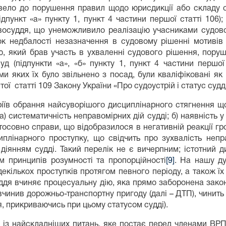
вело до порушення правил щодо юрисдикції або складу 
ідпункт «а» пункту 1, пункт 4 частини першої статті 106)
восуддя, що унеможливило реалізацію учасниками судов
ок недбалості незазначення в судовому рішенні мотивів 
ю, який брав участь в ухваленні судового рішення, пор
д (підпункти «а», «б» пункту 1, пункт 4 частини першої 
и яких їх було звільнено з посад, були кваліфіковані як 
тої статті 109 Закону України «Про судоустрій і статус судді
іїв обрання найсуворішого дисциплінарного стягнення що
а) систематичність неправомірних дій судді; б) наявність 
осовно справи, що відобразилося в негативній реакції гро
лінарного проступку, що свідчить про зухвалість неправо
діянням судді. Такий перелік не є вичерпним; істотний 
 принципів розумності та пропорційності
[9]
. На нашу ду
екількох проступків протягом певного періоду, а також їх
уддя вчиняє процесуальну дію, яка прямо заборонена закон
 вчинив дорожньо-транспортну пригоду (далі – ДТП), чинит
, прикриваючись при цьому статусом судді).
не із найскладніших питань, яке постає перед членами ВР