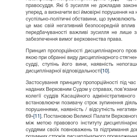
правосуддя. Які б зусилля не докладав закон
уперед, а визначити всі ймовірні порушення на 
суспільно-політичні обставини, що зумовлюють 
це має свій негативний безпосередній вплив 
передбачуваності важливі зусилля не лише за
забезпечення вимог верховенства права.
Принцип пропорційності дисциплінарного пров
якою при обранні виду дисциплінарного стягнен
судді, ступінь його вини, наявність непога
дисциплінарної відповідальності
[10]
.
Застосування принципу пропорційності під час 
наданих Верховним Судом у справах, пов’язаних
колегії суддів Касаційного адміністративно
встановлюючи позивачу строк зупинення діяльн
порушеннями, наявність / відсутність негатив
69»
[11]
. Постановою Великої Палати Верховного
між метою правового інституту дисциплінарно
суддями своїх повноважень та підтримання до
розумних строків дисциплінарного провадження 