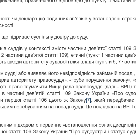
цінювання, призначеного відповідно до пункту 4 частини пе
ості чи декларацію родинних зв’язків у встановлені строк
сності;
 що підриває суспільну довіру до суду.
в суддів у контексті змісту частини дев’ятої статті 109 
частини дев’ятої статті 109), етичні (пункт 1 частини дев’ято
ють шкоди авторитету судової гілки влади (пункти 5, 7 частин
ом судді або виявляє його невідповідність займаній посаді,
ідрив авторитету правосуддя», «грубе порушення закону», «
ають право тлумачити Вища рада правосуддя (далі – ВРП) та
 в частині дев’ятій статті 109 Закону України «Про судо
и першої статті 106 цього ж Закону
[7]
, який передбачає 
альшим перебуванням на посаді судді. Це покладає на ВРП о
леним підходом є первинне «встановлення ознак дисциплін
ої статті 106 Закону України “Про судоустрій і статус суд