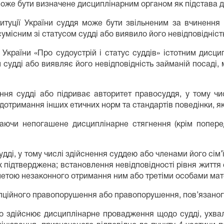
може бути визначене дисциплінарним органом як підстава дл
титуції України суддя може бути звільненим за вчинення 
місним зі статусом судді або виявило його невідповідність
у України «Про судоустрій і статус суддів» істотним дис
 судді або виявляє його невідповідність займаній посаді,
ння судді або підриває авторитет правосуддя, у тому числ
 дотримання інших етичних норм та стандартів поведінки, як
маючи непогашене дисциплінарне стягнення (крім попер
дді, у тому числі здійснення суддею або членами його сім’
их підтверджена; встановлення невідповідності рівня життя
 метою незаконного отримання ним або третіми особами мате
упційного правопорушення або правопорушення, пов’язаног
о здійснює дисциплінарне провадження щодо судді, ухвале