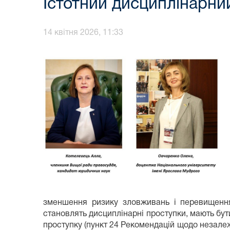
Істотний дисциплінарний
14 квітня 2026, 11:33
зменшення ризику зловживань і перевищення 
становлять дисциплінарні проступки, мають бут
проступку (пункт 24 Рекомендацій щодо незалеж