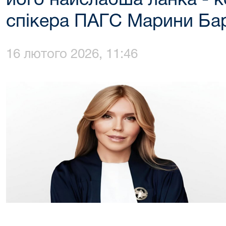
його найслабша ланка - к
спікера ПАГС Марини Ба
16 лютого 2026, 11:46