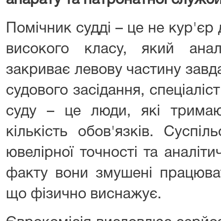
апарату та патронатної служби
Помічник судді – це не кур'єр
високого класу, який анал
закриває левову частину завд
судового засідання, спеціаліст
суду – це люди, які тримаю
кількість обов'язків. Суспі
ювелірної точності та аналіт
факту вони змушені працюва
що фізично виснажує.