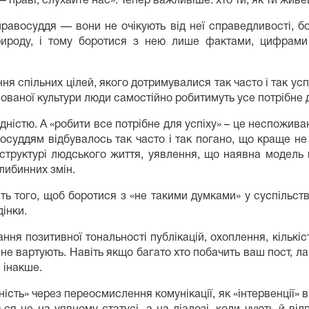
праві, слухайте нас». Тепер важливіше: хто ти, як ти живеш
правосуддя — вони не очікують від неї справедливості, б
природу, і тому боротися з нею лише фактами, цифрами
ня спільних цілей, якого дотримувалися так часто і так у
ованої культури люди самостійно робитимуть усе потрібне д
идністю. А «робити все потрібне для успіху» – це неспожив
осуддям відбувалось так часто і так погано, що краще не 
аструктурі людського життя, уявлення, що наявна модель 
либинних змін.
ь того, щоб боротися з «не такими думками» у суспільстві
інки.
я позитивної тональності публікацій, охоплення, кількіст
 не вартують. Навіть якщо багато хто побачить ваш пост, 
 інакше.
ть» через переосмислення комунікації, як «інтервенції» в 