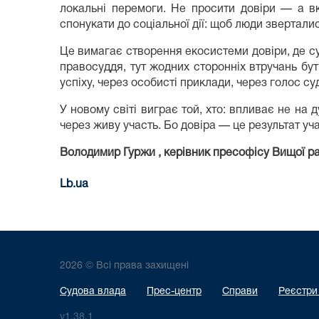
локальні перемоги. Не просити довіри — а в
спонукати до соціальної дії: щоб люди зверталис
Це вимагає створення екосистеми довіри, де су
правосуддя, тут жодних сторонніх втручань бут
успіху, через особисті приклади, через голос суд
У новому світі виграє той, хто: впливає не на 
через живу участь. Бо довіра — це результат уча
Володимир Гуржи , керівник пресофісу Вищої р
Lb.ua
2026 © Всі права захищені
Судова влада
Прес-центр
Справи
Реєстри
v1.38.1