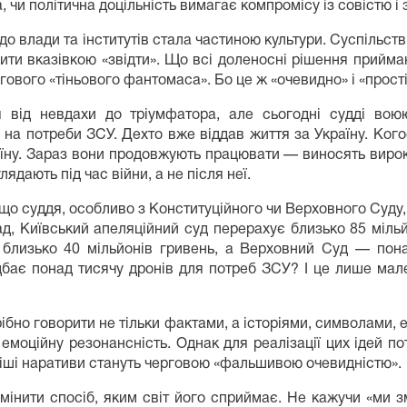
, чи політична доцільність вимагає компромісу із совістю і
 до влади та інститутів стала частиною культури. Суспільств
ти вказівкою «звідти». Що всі доленосні рішення приймают
гового «тіньового фантомаса». Бо це ж «очевидно» і «прості
 від невдахи до тріумфатора, але сьогодні судді вою
на потреби ЗСУ. Дехто вже віддав життя за Україну. Когос
країну. Зараз вони продовжують працювати — виносять виро
ядають під час війни, а не після неї.
 що суддя, особливо з Конституційного чи Верховного Суду
, Київський апеляційний суд перерахує близько 85 мільй
близько 40 мільйонів гривень, а Верховний Суд — пона
дбає понад тисячу дронів для потреб ЗСУ? І це лише мале
бно говорити не тільки фактами, а історіями, символами, 
емоційну резонансність. Однак для реалізації цих ідей пот
ніші наративи стануть черговою «фальшивою очевидністю».
мінити спосіб, яким світ його сприймає. Не кажучи «ми зм