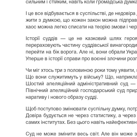
сильним і стійким, навіть коли громадська думка
І це все відбувається в суспільстві, де недовіра
жити з думкою, що кожен закон можна підправи
хаос можна легко списати на теорію змови і чер
Історії суддів — це не казковий шлях героя
перераховують частину суддівської винагороди 
перейти на бік ворога. Але ні, вони обрали У
Уперше в історії справи про воєнні злочини розгл
Чи міг хтось три з половиною роки тому уявити,
Що вони служитимуть у війську? Що, наприклад
Шостий апеляційний адміністративний суд — 
Північний апеляційний господарський суд при
наративу і нового образу судді.
Щоб поступово змінювати суспільну думку, потрі
Довіра будується не через статистику, а через 
самих інститутах. Без цього навіть найефектив
Суд не може змінити весь світ. Але він може з