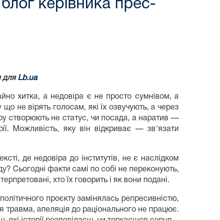
 блог керівника прес-
и для
Lb.ua
айно хитка, а недовіра є не просто сумнівом, а
о не вірять голосам, які їх озвучують, а через
іру створюють не статус, чи посада, а наратив —
ії. Можливість, яку він відкриває — звʼязати
сті, де недовіра до інститутів, не є наслідком
ду? Сьогодні факти самі по собі не переконують,
терпретовані, хто їх говорить і як вони подані.
політичного проєкту замінялась репресивністю,
ься травма, апеляція до раціонального не працює.