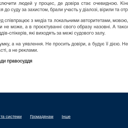
ключити людей у процес, де довіра стає очевидною. Кін
я до суду за захистом, брали участь у діалозі, вірили та о
д співпрацює з медіа та локальними авторитетами, мовою,
и не може, а в проєктуванні свого образу назовні. А також
дів-спікерів, які виходять за межі судового залу.
думку, а на уявлення. Не просить довіри, а будує її дією.
сті, а не реклами.
ади правосуддя
 та системи
Громадянам
Інше