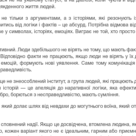
ься не на уявному статусі, а на діалозі, коли чують й ві
сякденного життя людей.
 не тільки з аргументами, а з історіями, які резонують і
итись від логіки і фактів – це абсурд. Потрібна відмова 
 у символах, історіях, емоціях. Виграє не той, хто прост
тивний. Люди здебільшого не вірять не тому, що мають фак
Відповідно факти не працюють, якщо люди не вірять у їх 
ься емоцій, формують нові уявлення. Саме тому комунікаці
раведливість.
це не знеособлений інститут, а група людей, які працюють 
я історій — це апеляція до наративної логіки, яка ефек
обро, борються з несправедливістю, мають сумління.
який долає шлях від невдахи до могутнього воїна, який от
 сповнений надії. Якщо це досвідчена, втомлена людина, я
ір, кожен варіант якого не є ідеальним, гарним або приєм