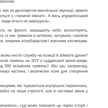
 законом.
і, яке за десятиріччя ментальної окупації, звикло
ься у «таємній кімнаті». А весь управлінський
 люди нічого не вирішують».
ють на фронті, захищають небо, волонтерять,
ь із них тримали в катівнях, катували, схиляли
ки, зокрема колаборантам і воєнним злочинцям.
, може нести службу на позиції й збивати дрони?
онів гривень на ЗСУ з суддівської винагороди,
д 500 мільйонів гривень? Або що, наприклад,
нька частина, і величезне поле для створення
емоціями, які торкаються внутрішніх переконань.
рібні не лише стратегії, але й системні зміни у
інилися», суд може показати це через історії і