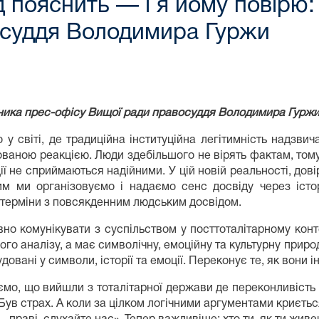
 пояснить — і я йому повірю:
осуддя Володимира Гуржи
ника прес-офісу Вищої ради правосуддя Володимира Гурж
у світі, де традиційна інституційна легітимність надзвич
ваною реакцією. Люди здебільшого не вірять фактам, тому щ
ції не сприймаються надійними. У цій новій реальності, дов
им ми організовуємо і надаємо сенс досвіду через істор
 терміни з повсякденним людським досвідом.
но комунікувати з суспільством у посттоталітарному контек
ого аналізу, а має символічну, емоційну та культурну приро
довані у символи, історії та емоції. Переконує те, як вони ін
мо, що вийшли з тоталітарної держави де переконливість 
. Був страх. А коли за цілком логічними аргументами криєт