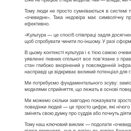
Вже не працює стара модель: «ми — влада, ми — 
Тому люди не просто сумніваються в системі 
«очевидне». Така недовіра має символічну 
ефективно.
«Культура — це спосіб співпраці задля досягнен
щоб спробувати чинити по-іншому. У разі сформ
В цьому контексті культура і є тією самою очев
уявленні певних спільнот все повʼязане з прав
стан глибоко вкорінений у повсякденній інфр
насправді це відкриває великий потенціал для г
Ми потребуємо фундаментального зсуву: заміст
моделями сприйняття, що лежать в основі повед
Ми можемо скільки завгодно показувати зростанн
поведінки людей — це просто цифри, які нічого
змінять свою думку про суддів або почнуть діяти
Тому наш ключовий виклик — подолати «очевидніс