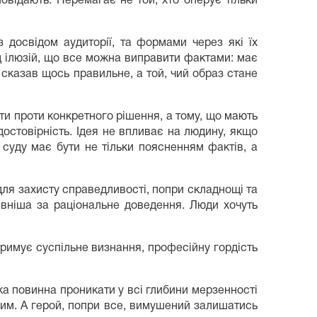
дповідають. Перемагає не той, хто оперує тільки
з досвідом аудиторії, та формами через які їх
від ілюзій, що все можна виправити фактами: має
о сказав щось правильне, а той, чий образ стане
ти проти конкретного рішення, а тому, що мають
достовірність. Ідея не впливає на людину, якщо
я суду має бути не тільки поясненням фактів, а
для захисту справедливості, попри складнощі та
тивніша за раціональне доведення. Люди хочуть
римує суспільне визнання, професійну гордість
ка повинна проникати у всі глибини мерзенності
ним. А герой, попри все, вимушений залишатись