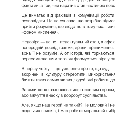
підхід приводить суд в логіку де довіра базуєт
фактами, а той, чий наратив став частиною пов
Це вимагає від фахівців з комунікації роботи
розповідати. Це не означає, що потрібно відмов
прийти розуміння, що людство в тому числі живе
«фоном мислення».
Недовіра — це не інтелектуальний стан, а афек
попередній досвід травми, зради, приниження. 
вона її не розуміє. А от історії, які торкают
переосмисленням того, як формується віра у сп
В першу чергу — це уявлення про те, що суд — 
вкорінені в культуру стереотипи. Використанн
бачити таких самих живих людей, які роблять д
Завжди легко захоплюватись головним героєм, 
або відчуття внеску в добробут суспільства.
Але, якщо наш герой не такий? Не молодий і не
людських вчинків, і має робити моральний виб