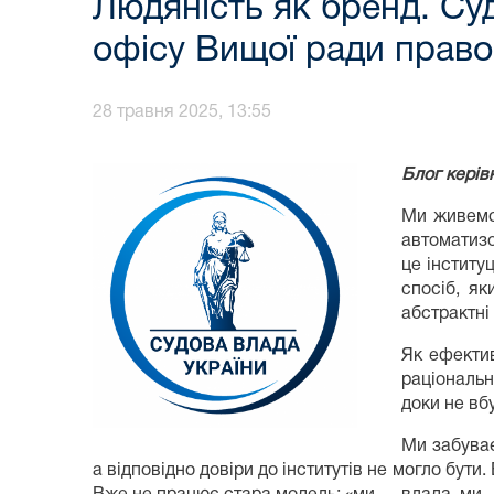
Людяність як бренд. Cуд
офісу Вищої ради прав
28 травня 2025, 13:55
Блог керів
Ми живемо 
автоматизо
це інститу
спосіб, як
абстрактні
Як ефектив
раціональн
доки не вбу
Ми забуває
а відповідно довіри до інститутів не могло бути