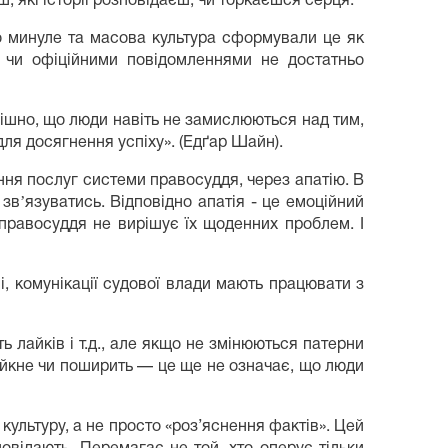
, які історії розповідаєш, чи торкаєшся серця.
о минуле та масова культура сформували це як
 чи офіційними повідомленнями не достатньо
спішно, що люди навіть не замислюються над тим,
ля досягнення успіху». (Едґар Шайн).
ання послуг системи правосуддя, через апатію. В
звʼязуватись. Відповідно апатія - це емоційний
правосуддя не вирішує їх щоденних проблем. І
, комунікації судової влади мають працювати з
ь лайків і т.д., але якщо не змінюються патерни
лайкне чи поширить — це ще не означає, що люди
культуру, а не просто «роз’яснення фактів». Цей