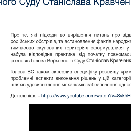
ного Суду Станіслава Кравчен
Про те, які підходи до вирішення питань про від
російських обстрілів, та встановлення фактів народж
тимчасово окупованих територіях сформувалися у п
набула відповідна практика від початку повномасш
розповів Голова Верховного Суду
Станіслав Кравчен
Голова ВС також окреслив специфіку розгляду крим
проблемні аспекти виконання рішень у цій категор
шляхів удосконалення механізмів забезпечення єдност
Детальніше –
https://www.youtube.com/watch?v=SvkhH