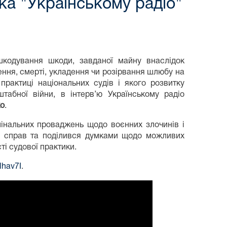
ка "Українському радіо"
шкодування шкоди, завданої майну внаслідок
ення, смерті, укладення чи розірвання шлюбу на
рактиці національних судів і якого розвитку
табної війни, в інтерв’ю Українському радіо
ко
.
інальних проваджень щодо воєнних злочинів і
ії справ та поділився думками щодо можливих
і судової практики.
lhav7I
.