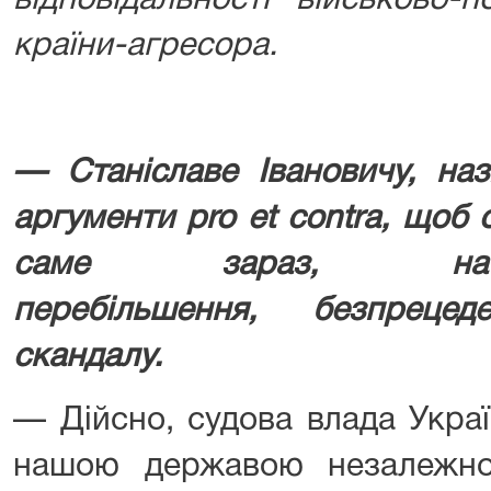
відповідальності військово-п
країни-агресора.
— Станіславе Івановичу, наз
аргументи pro et contra, щоб
саме зараз, н
перебільшення, безпрецед
скандалу.
— Дійсно, судова влада Укра
нашою державою незалежно