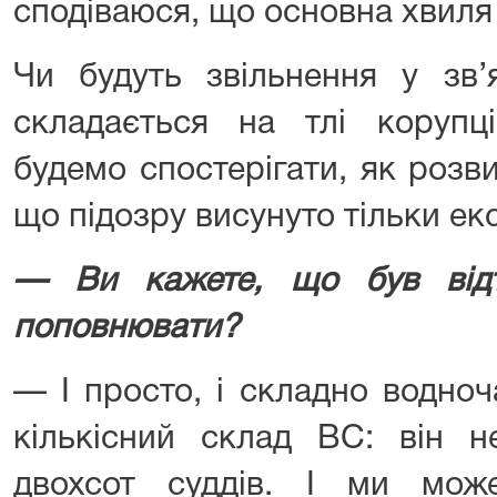
сподіваюся, що основна хвиля
Чи будуть звільнення у зв’
складається на тлі корупц
будемо спостерігати, як розв
що підозру висунуто тільки ек
— Ви кажете, що був відт
поповнювати?
— І просто, і складно водно
кількісний склад ВС: він 
двохсот суддів. І ми може