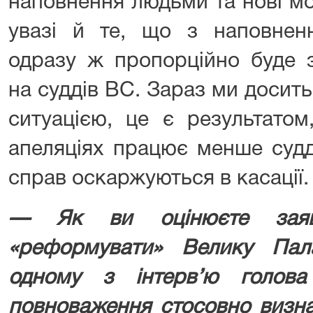
наповнення людьми та нові мо
увазі й те, що з наповненн
одразу ж пропорційно буде 
на суддів ВС. Зараз ми досит
ситуацією, це є результатом
апеляціях працює менше судді
справ оскаржуються в касації.
— Як ви оцінюєте заяви
«реформувати» Велику Па
одному з інтерв’ю голов
повноваження стосовно визна