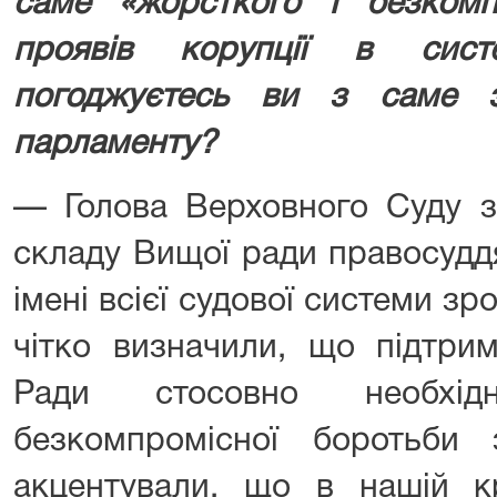
саме «жорсткого і безкомп
проявів корупції в сист
погоджуєтесь ви з саме 
парламенту?
— Голова Верховного Суду з
складу Вищої ради правосудд
імені всієї судової системи зр
чітко визначили, що підтри
Ради стосовно необхід
безкомпромісної боротьби 
акцентували, що в нашій кр