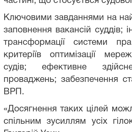
частині, що стосується судово
Ключовими завданнями на най
заповнення вакансій суддів; 
трансформації системи пра
критеріїв оптимізації мере
судів; ефективне здійсн
проваджень; забезпечення ста
ВРП.
«Досягнення таких цілей мож
спільним зусиллям усіх гіло