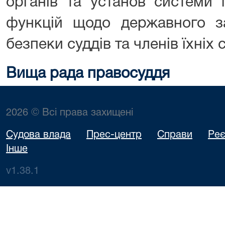
органів та установ системи 
функцій щодо державного за
безпеки суддів та членів їхніх 
Вища рада правосуддя
2026 © Всі права захищені
Судова влада
Прес-центр
Справи
Реє
Інше
v1.38.1