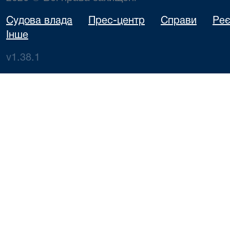
Судова влада
Прес-центр
Справи
Реє
Інше
v1.38.1