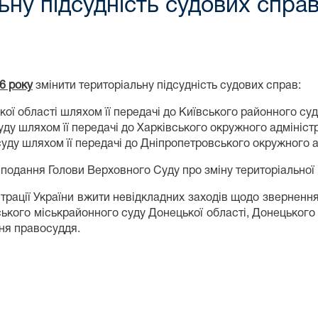
ну підсудність судових справ
6 року
змінити територіальну підсудність судових справ:
ої області шляхом її передачі до Київського районного суд
ду шляхом її передачі до Харківського окружного адмініст
уду шляхом її передачі до Дніпропетровського окружного а
 подання Голови Верховного Суду про зміну територіальної 
рації України вжити невідкладних заходів щодо звернення д
ького міськрайонного суду Донецької області, Донецького
ня правосуддя.