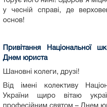
торує його нині! Здоровʼя міцно
у чесній справі, де верхов
основ!
Привітання Національної шк
Днем юриста
Шановні колеги, друзі!
Від імені колективу Націо
України щиро вітаю украї
професійним святом – Днем ю