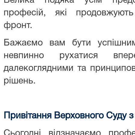
Велика подяка усім пред
професій, які продовжуют
фронт.
Бажаємо вам бути успішними
невпинно рухатися впер
далекоглядними та принципов
рішень.
Привітання Верховного Суду 
Сьогодні відзначаємо профе