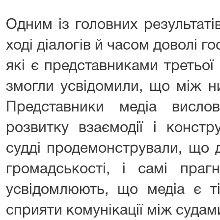
Одним із головних результаті
ході діалогів й часом доволі г
які є представниками третьої і
змогли усвідомили, що між н
Представники медіа вислов
розвитку взаємодії і констру
судді продемонстрували, що 
громадськості, і самі праг
усвідомлюють, що медіа є т
сприяти комунікації між судами