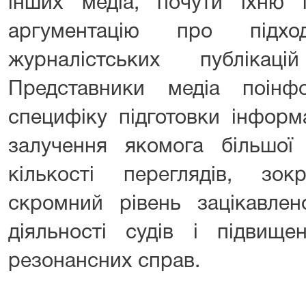
інших медіа, почути їхню 
аргументацію про підх
журналістських публікац
Представники медіа поінф
специфіку підготовки інформ
залучення якомога більшої 
кількості переглядів, зо
скромний рівень зацікавлен
діяльності судів і підвищ
резонансних справ.