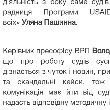
діяльність з боку саме суді
радниця Програми USAI
всіх»
Уляна Пашинна
.
Керівник пресофісу ВРП
Воло
що про роботу судів суспі
дізнається з чуток і новин, пр
та скандальні кейси, тож
комунікація має йти від су
надасть відповідну методичну 