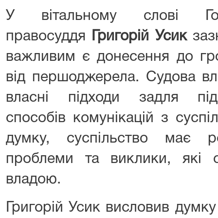
У вітальному слові Г
правосуддя
Григорій Усик
заз
важливим є донесення до гро
від першоджерела. Судова вл
власні підходи задля пі
способів комунікацій з суспі
думку, суспільство має р
проблеми та виклики, які 
владою.
Григорій Усик висловив думк