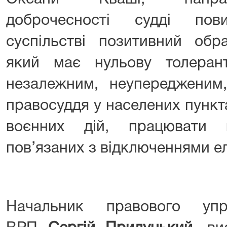
доброчесності судді по
суспільстві позитивний обра
який має нульову толерант
незалежним, неупередженим,
правосуддя у населених пункт
воєнних дій, працювати 
пов’язаних з відключеннями ел
Начальник правового упра