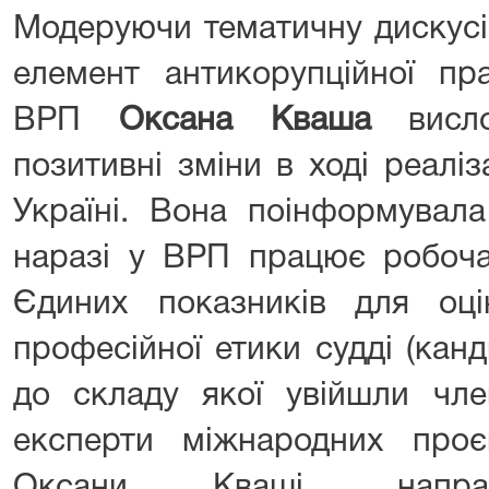
Модеруючи тематичну дискусі
елемент антикорупційної пра
ВРП
Оксана Кваша
висло
позитивні зміни в ході реалі
Україні. Вона поінформувала
наразі у ВРП працює робоча
Єдиних показників для оці
професійної етики судді (канд
до складу якої увійшли чл
експерти міжнародних проє
Оксани Кваші, напрац