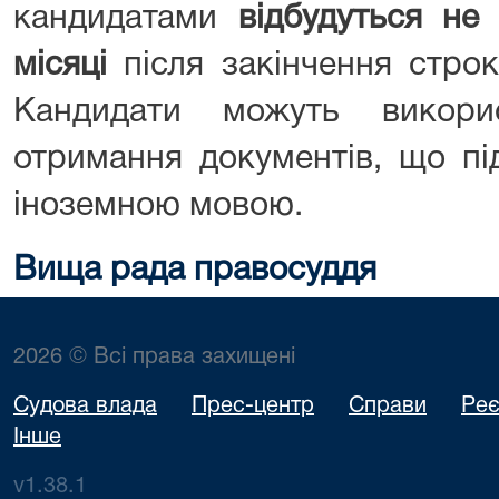
кандидатами
відбудуться не
місяці
після закінчення стро
Кандидати можуть викор
отримання документів, що пі
іноземною мовою.
Вища рада правосуддя
2026 © Всі права захищені
Судова влада
Прес-центр
Справи
Реє
Інше
v1.38.1