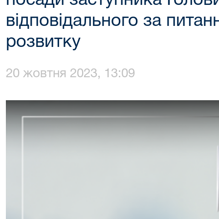
посади заступника Голов
відповідального за пита
розвитку
20 жовтня 2023, 13:09