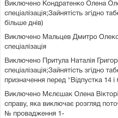
Виключено Кондратенко Олена Оле
спеціалізація;Зайнятість згідно таб
більше днів)
Виключено Мальцев Дмитро Олекс
спеціалізація
Виключено Притула Наталія Григор
спеціалізація;Зайнятість згідно т
призначення перед "Відпустка 14 і 
Виключено Мєлєшак Олена Вікторі
справу, яка виключає розгляд пото
№ провадження 1-