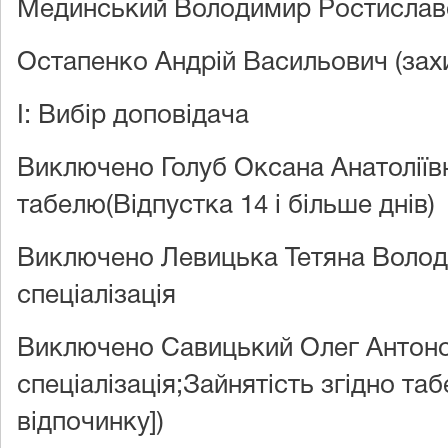
Мединський Володимир Ростиславо
Остапенко Андрій Васильович (зах
I: Вибір доповідача
Виключено Голуб Оксана Анатоліївн
табелю(Відпустка 14 і більше днів)
Виключено Левицька Тетяна Волод
спеціалізація
Виключено Савицький Олег Антоно
спеціалізація;Зайнятість згідно та
відпочинку])