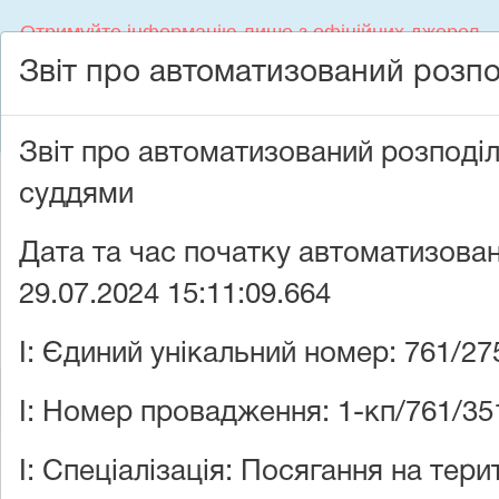
Отримуйте інформацію лише з офіційних джерел
Звіт про автоматизований розпо
Єдиний Контакт-центр судової влади України 044
207-35-46
Звіт про автоматизований розподіл
Людям з порушенням зору
суддями
Судова
Дата та час початку автоматизован
влада України
29.07.2024 15:11:09.664
I: Єдиний унікальний номер: 761/27
Головна
•
Стан розгляду справ
I: Номер провадження: 1-кп/761/35
I: Спеціалізація: Посягання на терит
Дата