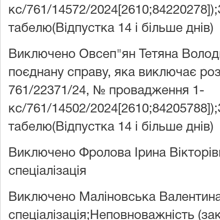
кс/761/14572/2024[2610;84220278]);
табелю(Відпустка 14 і більше днів)
Виключено Овсеп"ян Тетяна Волод
поєднану справу, яка виключає ро
761/22371/24, № провадження 1-
кс/761/14502/2024[2610;84205788]);
табелю(Відпустка 14 і більше днів)
Виключено Фролова Ірина Вікторів
спеціалізація
Виключено Маліновська Валентина
спеціалізація;Неповноважність (за