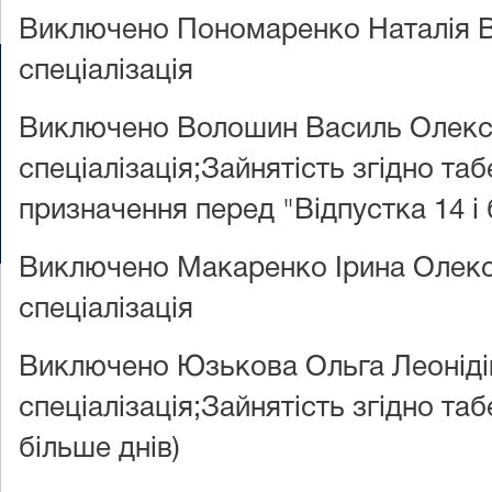
Виключено Пономаренко Наталія В
спеціалізація
2026 © Всі права захищені
Виключено Волошин Василь Олекс
Судова влада
Прес-центр
Справи
Реє
спеціалізація;Зайнятість згідно т
Інше
призначення перед "Відпустка 14 і 
v1.38.1
Виключено Макаренко Ірина Олекс
спеціалізація
Виключено Юзькова Ольга Леоніді
спеціалізація;Зайнятість згідно таб
більше днів)