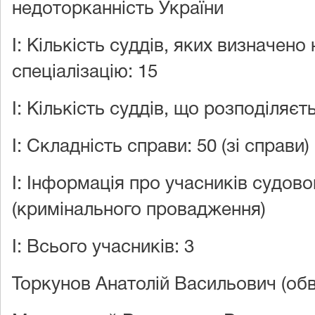
недоторканність України
документу
Назва документу
I: Кількість суддів, яких визначено
29.07.2024
Звіт про
спеціалізацію: 15
автоматизований
розподіл
I: Кількість суддів, що розподіляєть
I: Складність справи: 50 (зі справи)
I: Інформація про учасників судов
(кримінального провадження)
I: Всього учасників: 3
Торкунов Анатолій Васильович (об