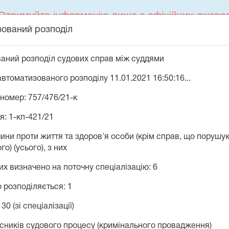
Отримуйте інформацію лише з офіційних джере
зований розподіл
й Контакт-центр судової влади України 044 207
ваний розподіл судових справ між суддями
автоматизованого розподілу 11.01.2021 16:50:16...
Судова влад
 номер: 757/476/21-к
я: 1-кп-421/21
РЕЄСТРИ ТА
ПРЕС-ЦЕНТР
СПРАВИ
СИСТЕМИ
очини проти життя та здоров'я особи (крім справ, що порушу
о) (усього), з них
яких визначено на поточну спеціалізацію: 6
що розподіляється: 1
30 (зі спеціалізації)
часників судового процесу (кримінального провадження)