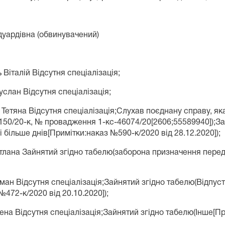
Назва документу
Звіт про автоматизований розподіл
уардівна (обвинувачений)
Віталій Відсутня спеціалізація;
слан Відсутня спеціалізація;
Тетяна Відсутня спеціалізація;Слухав поєднану справу, як
150/20-к, № провадження 1-кс-46074/20[2606;55589940]);За
і більше днів[Примітки:наказ №590-к/2020 від 28.12.2020]);
лана Зайнятий згідно табелю(заборона призначення перед 
ан Відсутня спеціалізація;Зайнятий згідно табелю(Відпустк
№472-к/2020 від 20.10.2020]);
на Відсутня спеціалізація;Зайнятий згідно табелю(Інше[Пр