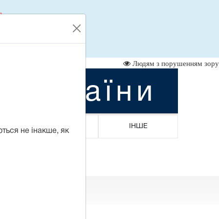
л
-35-46
Людям з порушенням зору
а України
ГРОМАДЯНАМ
ІНШЕ
ються не інакше, як