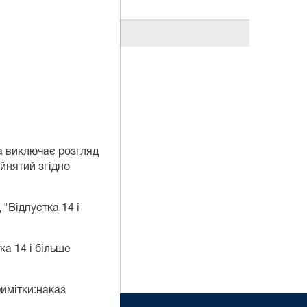
а виключає розгляд
йнятий згідно
"Відпустка 14 і
а 14 і більше
имітки:наказ