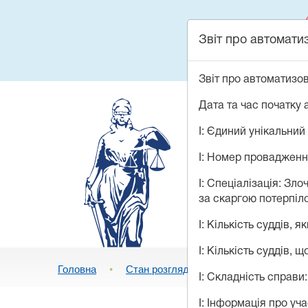
Звіт про автомати
Єдини
Звіт про автоматизо
Дата та час початку 
I: Єдиний унікальний
I: Номер провадженн
СУДОВА ВЛАДА
I: Спеціалізація: Зл
за скаргою потерпілог
I: Кількість суддів, 
I: Кількість суддів, 
Головна
•
Стан розгляду справ
I: Складність справи: 
I: Інформація про у