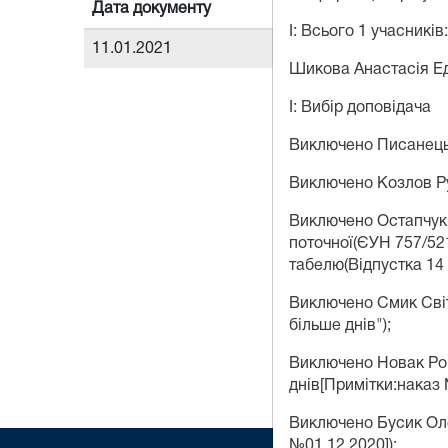
Дата документу
I: Всього 1 учасників:
11.01.2021
Шикова Анастасія Ед
I: Вибір доповідача
Виключено Писанець 
Виключено Козлов Ру
Виключено Остапчук 
поточної(ЄУН 757/52
табелю(Відпустка 14 
Виключено Смик Світ
більше днів");
Виключено Новак Ром
днів[Примітки:наказ 
Виключено Бусик Оле
№01.12.2020]);