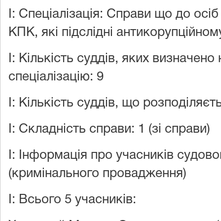
документу
Назва документу
I: Спеціалізація: Справи що до осіб 
КПК, які підслідні антикорупційно
25.09.2018
Звіт про
автоматизований
I: Кількість суддів, яких визначено
розподіл
спеціалізацію: 9
I: Кількість суддів, що розподіляєть
I: Складність справи: 1 (зі справи)
I: Інформація про учасників судов
(кримінального провадження)
I: Всього 5 учасників: