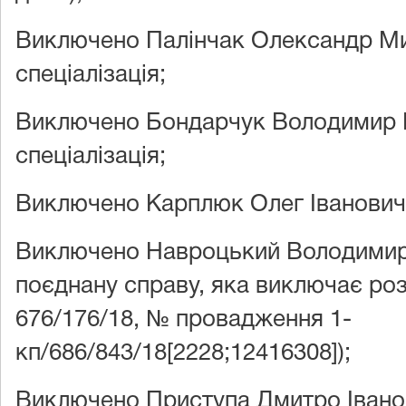
Виключено Палінчак Олександр Ми
спеціалізація;
Виключено Бондарчук Володимир 
спеціалізація;
Виключено Карплюк Олег Іванович В
Виключено Навроцький Володимир
поєднану справу, яка виключає ро
676/176/18, № провадження 1-
кп/686/843/18[2228;12416308]);
Виключено Приступа Дмитро Івано