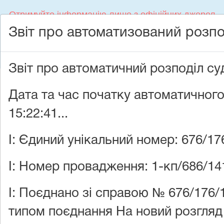
Отримуйте інформацію лише з офіційних джерел
Звіт про автоматизований розпо
Єдиний Контакт-центр судової влади України 044
207-35-46
Звіт про автоматичний розподіл с
Людям з порушенням зору
Дата та час початку автоматичного
Судова
15:22:41...
влада України
I: Єдиний унікальний номер: 676/17
I: Номер провадження: 1-кп/686/14
Головна
•
Стан розгляду справ
I: Поєднано зі справою № 676/176/1
типом поєднання На новий розгляд
Дата