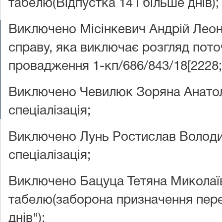
табелю(Відпустка 14 і більше днів);
Виключено Місінкевич Андрій Леон
2026 © Всі права захищені
справу, яка виключає розгляд пото
провадження 1-кп/686/843/18[2228;
Судова влада
Прес-центр
Справи
Реє
Інше
Виключено Чевилюк Зоряна Анатолі
v1.38.1
спеціалізація;
Виключено Лунь Ростислав Володи
спеціалізація;
Виключено Бацуца Тетяна Миколаїв
табелю(заборона призначення перед
днів");