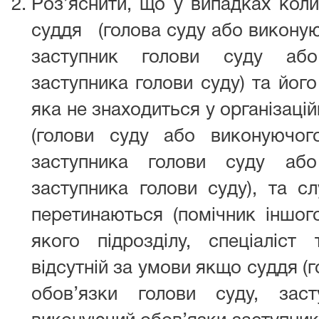
Роз’яснити, що у випадках кол
суддя (голова суду або виконую
заступник голови суду або
заступника голови суду) та йог
яка не знаходиться у організаці
(голови суду або виконуючог
заступника голови суду або
заступника голови суду), та с
перетинаються (помічник іншого
якого підрозділу, спеціаліст 
відсутній за умови якщо суддя (
обов’язки голови суду, зас