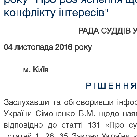
року "Про роз'яснення щ
конфлікту інтересів"
РАДА СУДДІВ 
04 листопада
2016
р
м. Київ
Р І Ш Е Н Н 
Заслухавши та обговоривши інфор
України Сімоненко В.М. щодо наяв
відповідно до статті 131 «Про су
статей 1, 28, 35 Закону України «