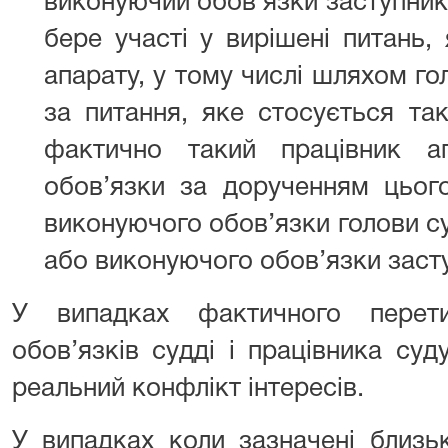
виконуючий обов’язки заступник
бере участі у вирішені питань,
апарату, у тому числі шляхом го
за питання, яке стосується та
фактично такий працівник а
обов’язки за дорученням цьог
виконуючого обов’язки голови су
або виконуючого обов’язки засту
У випадках фактичного перет
обов’язків судді і працівника суд
реальний конфлікт інтересів.
У випадках коли зазначені близь