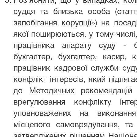
Роз’яснити, що у випадках, кол
суддя та близька особа (стат
запобігання корупції») на посад
якої поширюються, у тому числі,
працівника апарату суду - б
бухгалтер, бухгалтер, касир, 
працівник кадрової служби суд
конфлікт інтересів, який підляг
до Методичних рекомендацій 
врегулювання конфлікту інте
уповноважених на виконанн
місцевого самоврядування, та 
затверджених рішенням Націона