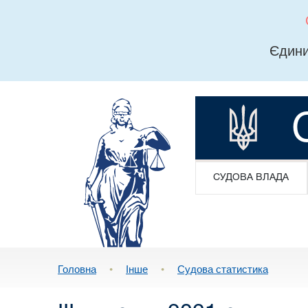
Єдини
СУДОВА ВЛАДА
Головна
•
Інше
•
Судова статистика