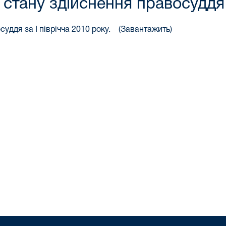
 стану здійснення правосуддя з
уддя за І піврічча 2010 року.
(Завантажить)