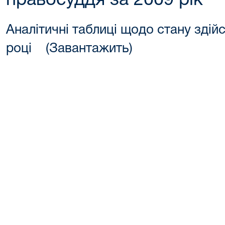
правосуддя за 2009 рік
Аналітичні таблиці щодо стану здій
році (Завантажить)