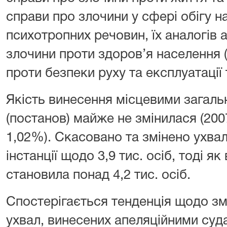
справи про злочини у сфері обігу н
психотропних речовин, їх аналогів 
злочини проти здоров’я населення 
проти безпеки руху та експлуатації 
Якість винесення місцевими загаль
(постанов) майже не змінилася (2007
1,02%). Скасовано та змінено ухвал
інстанції щодо 3,9 тис. осіб, тоді як 
становила понад 4,2 тис. осіб.
Спостерігається тенденція щодо з
ухвал, винесених апеляційними суд