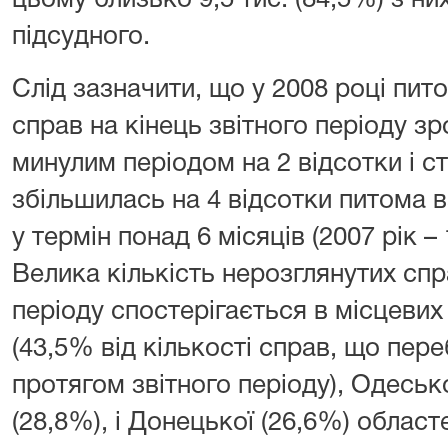
цьому близько 9,5 тис. (84,5%) з ни
підсудного.
Слід зазначити, що у 2008 році пит
справ на кінець звітного періоду зр
минулим періодом на 2 відсотки і с
збільшилась на 4 відсотки питома в
у термін понад 6 місяців (2007 рік –
Велика кількість нерозглянутих спр
періоду спостерігається в місцевих
(43,5% від кількості справ, що пер
протягом звітного періоду), Одесько
(28,8%), і Донецької (26,6%) област