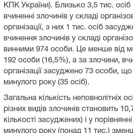
КПК України). Близько 3,5 тис. осі
вчиненні злочинів у складі організо
організації, з них 1 тис. осіб засудж
вчинення злочинів у складі організо
винними 974 особи. Це менше від ми
192 особи (16,5%), а за злочини, вч
організації засуджено 73 особи, що
минулого року (35 осіб).
Загальна кількість неповнолітніх о
різних видів злочинів становить 10,7
кількості засуджених) і у порівнянн
минулого року (понад 11 тис.) зменш