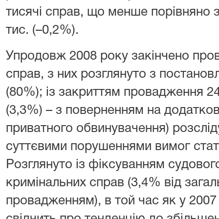
тисячі справ, що менше порівняно 
тис. (–0,2%).
Упродовж 2008 року закінчено про
справ, з них розглянуто з постанов
(80%); із закриттям провадження 24,6
(3,3%) – з поверненням на додатков
приватного обвинувачення) розсліду
суттєвими порушеннями вимог стат
Розглянуто із фіксуванням судового
кримінальних справ (3,4% від загаль
провадженням), в той час як у 2007 р