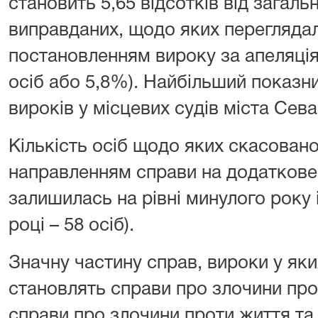
становить 5,65 відсотків від загаль
виправданих, щодо яких переглядал
постановленням вироку за апеляціями
осіб або 5,8%). Найбільший показн
вироків у місцевих судів міста Сев
Кількість осіб щодо яких скасован
направленням справи на додаткове
залишилась на рівні минулого року і
році – 58 осіб).
Значну частину справ, вироки у як
становлять справи про злочини прот
справи про злочини проти життя та 