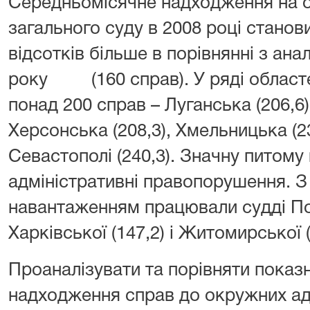
Середньомісячне надходження на о
загального суду в 2008 році станови
відсотків більше в порівнянні з ан
року (160 справ). У ряді областе
понад 200 справ – Луганська (206,6)
Херсонська (208,3), Хмельницька (233
Севастополі (240,3). Значну питому
адміністративні правопорушення. 
навантаженням працювали судді Пол
Харківської (147,2) і Житомирської 
Проаналізувати та порівняти показ
надходження справ до окружних адм