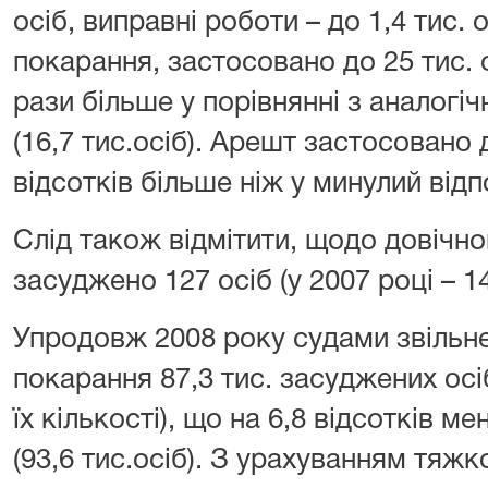
осіб, виправні роботи – до 1,4 тис.
покарання, застосовано до 25 тис. 
рази більше у порівнянні з аналогі
(16,7 тис.осіб). Арешт застосовано д
відсотків більше ніж у минулий відп
Слід також відмітити, щодо довічно
засуджено 127 осіб (у 2007 році – 14
Упродовж 2008 року судами звільне
покарання 87,3 тис. засуджених осі
їх кількості), що на 6,8 відсотків м
(93,6 тис.осіб). З ураху­ванням тяж