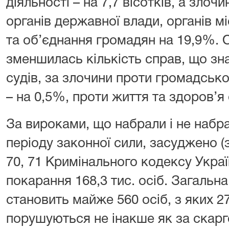
діяльності – на 7,7 вісотків, а злоч
органів державної влади, органів 
та об’єднання громадян на 19,9%.
зменшилась кількість справ, що зн
судів, за злочини проти громадськ
– на 0,5%, проти життя та здоров’я
За вироками, що набрали і не набра
періоду законної сили, засуджено (
70, 71 Кримінального кодексу Україн
покарання 168,3 тис. осіб. Загальн
становить майже 560 осіб, з яких 2
порушуються не інакше як за скарг