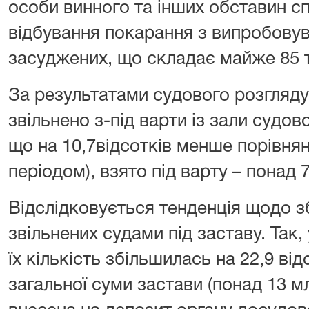
особи винного та інших обставин сп
відбуван­ня покарання з випробову
засуджених, що складає майже 85 ти
За результатами судового розгляду
звільнено з-під варти із зали судово
що на 10,7відсотків менше порівнян
періодом), взято під варту – понад 7
Відслідковується тенденція щодо зб
звільнених судами під заставу. Так,
їх кількість збільшилась на 22,9 відс
загальної суми застави (понад 13 млн