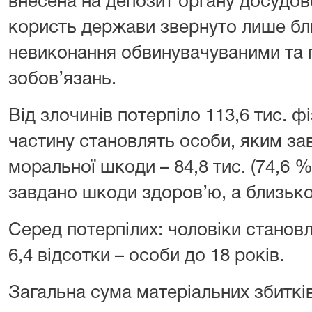
внесена на депозит органу досудово
користь держави звернуто лише бли
невиконання обвинувачуваними та п
зобов’язань.
Від злочинів потерпіло 113,6 тис. ф
частину становлять особи, яким за
моральної шкоди – 84,8 тис. (74,6 %
завдано шкоди здоров’ю, а близько 
Серед потерпілих: чоловіки становля
6,4 відсотки – особи до 18 років.
Загальна сума матеріальних збиткі