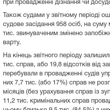
при провадженні дізнання чи досуд
Також судами у звітному періоді о
судове засідання 958 осіб, на суму м
тис. звинуваченим змінено запобіжн
варту.
На кінець звітного періоду залиши
тис. справ, або 19,8 відсотків від з
перебували в провадженні судів упр
них 7,7 тис. (або 17%) справ не роз
місяців (без урахування справ із з
11,2 тис. кримінальних справ пров