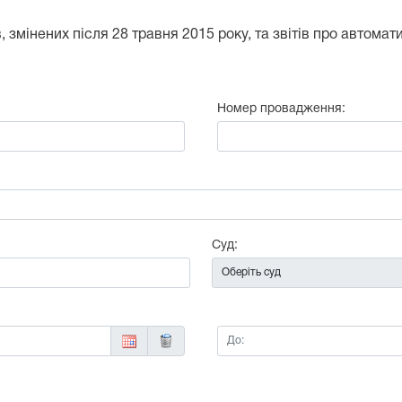
 змінених після 28 травня 2015 року, та звітів про автома
Номер провадження:
:
Суд:
До: