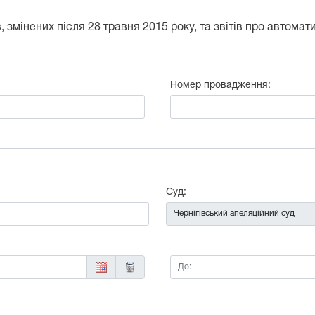
 змінених після 28 травня 2015 року, та звітів про автома
Номер провадження:
:
Суд:
До: