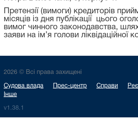
Претензії (вимоги) кредиторів при
місяців із дня публікації цього ого
вимог чинного законодавства, шля
заяви на ім’я голови ліквідаційної ко
2026 © Всі права захищені
Судова влада
Прес-центр
Справи
Реє
Інше
v1.38.1