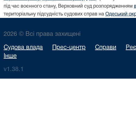
під час воєнного стану, Верховний суд розпорядженням
територіальну підсудність судових справ на
Одеський окр
2026 © Всі права захищені
Судова влада
Прес-центр
Справи
Реє
Інше
v1.38.1