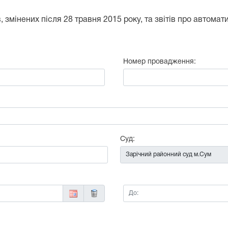
 змінених після 28 травня 2015 року, та звітів про автома
Номер провадження:
:
Суд:
До: