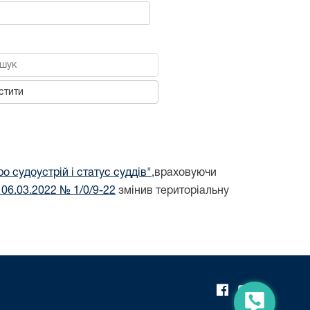
шук
стити
о судоустрій і статус суддів",
враховуючи
 06.03.2022 № 1/0/9-22
змінив територіальну