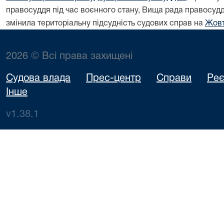
правосуддя під час воєнного стану, Вища рада правосу
змінила територіальну підсудність судових справ на
Жовт
2026 © Всі права захищені
Судова влада
Прес-центр
Справи
Реє
Інше
v1.38.1