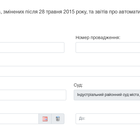
 змінених після 28 травня 2015 року, та звітів про автома
Номер провадження:
:
Суд:
До: