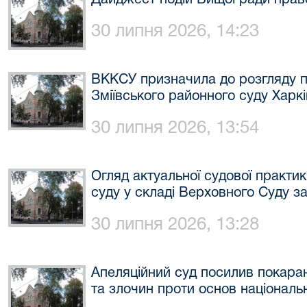
Дайджест подій Вищої ради право
30 липня 2026, 14:23
ВККСУ призначила до розгляду п
Зміївського районного суду Харкі
30 липня 2026, 13:54
Огляд актуальної судової практик
суду у складі Верховного Суду з
30 липня 2026, 13:28
Апеляційний суд посилив покара
та злочин проти основ національн