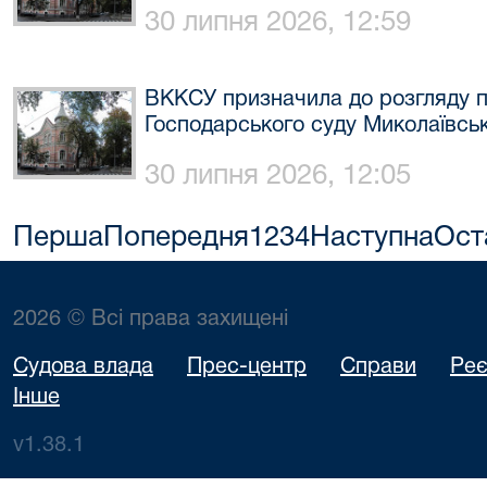
30 липня 2026, 12:59
ВККСУ призначила до розгляду п
Господарського суду Миколаївськ
30 липня 2026, 12:05
Перша
Попередня
1
2
3
4
Наступна
Ост
2026 © Всі права захищені
Судова влада
Прес-центр
Справи
Реє
Інше
v1.38.1