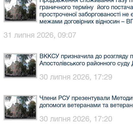
Продовження споживання газу п
граничного терміну його постача
простроченої заборгованості не 
межами договірних відносин – В
31 липня 2026, 09:07
ВККСУ призначила до розгляду п
Апостолівського районного суду 
30 липня 2026, 17:29
Члени РСУ презентували Методич
допомоги ветеранами та ветера
30 липня 2026, 17:20