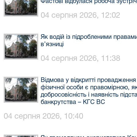
Фастові відбулася робоча зустріч
04 серпня 2026, 12:02
Як водій із підробленими правам
в’язниці
04 серпня 2026, 11:38
Відмова у відкритті провадженн
фізичної особи є правомірною, я
добросовісність і наявність підс
банкрутства – КГС ВС
04 серпня 2026, 10:40