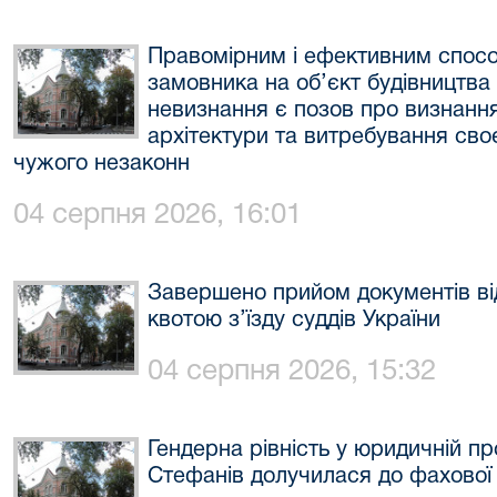
Правомірним і ефективним спосо
замовника на об’єкт будівництва 
невизнання є позов про визнання
архітектури та витребування своє
чужого незаконн
04 серпня 2026, 16:01
Завершено прийом документів ві
квотою з’їзду суддів України
04 серпня 2026, 15:32
Гендерна рівність у юридичній пр
Стефанів долучилася до фахової 