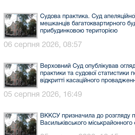
Судова практика. Суд апеляційної
мешканців багатоквартирного бу
прибудинковою територією
06 серпня 2026, 08:57
Верховний Суд опублікував огляд
практики та судової статистики 
відкритті касаційного провадженн
05 серпня 2026, 16:49
ВККСУ призначила до розгляду п
Васильківського міськрайонного с