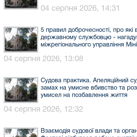
04 серпня 2026, 14:31
5 правил доброчесності, про які
державному службовцю - нагаду
міжрегіонального управління Міні
04 серпня 2026, 13:08
Судова практика. Апеляційний су
замах на умисне вбивство та ро
умисел на позбавлення життя
04 серпня 2026, 12:32
Взаємодія судової влади та орга