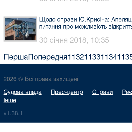
Щодо справи Ю.Крисіна: Апеляці
питання про можливість відкрит
30 січня 2018, 10:35
Перша
Попередня
1132
1133
1134
113
2026 © Всі права захищені
Судова влада
Прес-центр
Справи
Реє
Інше
v1.38.1