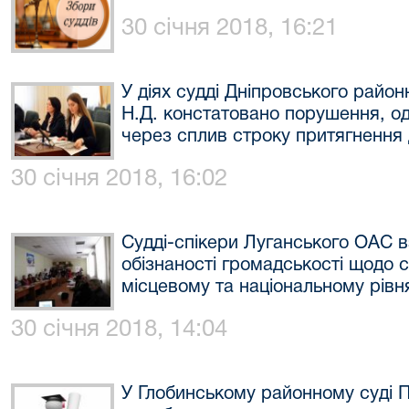
30 січня 2018, 16:21
У діях судді Дніпровського райо
Н.Д. констатовано порушення, о
через сплив строку притягнення 
30 січня 2018, 16:02
Судді-спікери Луганського ОАС в
обізнаності громадськості щодо 
місцевому та національному рівн
30 січня 2018, 14:04
У Глобинському районному суді П