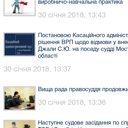
виробничо-навчальна практика
30 січня 2018, 13:43
Постановою Касаційного адмініс
рішення ВРП щодо відмови у вне
Джали С.Ю. на посаду судді Мост
області
30 січня 2018, 13:37
Вища рада правосуддя продовжи
30 січня 2018, 13:36
Наступне судове засідання по спр