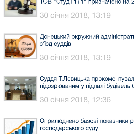
ТОВ "Студії 1+1" призначено на 2
30 січня 2018, 13:19
Донецький окружний адміністрати
з'їзд суддів
30 січня 2018, 13:19
Суддя Т.Левицька прокоментувал
підозрюваним у підпалі будівель 
30 січня 2018, 12:36
Оприлюднено базові показники р
господарського суду