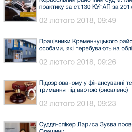
Корабельний районний суд м. Ми
практику за ст.130 КУпАП за 2017
02 лютого 2018, 09:49
Працівники Кременчуцького район
особами, які перебувають на облі
02 лютого 2018, 09:26
Підозрюваному у фінансуванні т
тримання під вартою (оновлено)
02 лютого 2018, 09:23
Суддя-спікер Лариса Зуєва прове