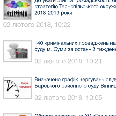
До уваги ЗМІ та громадськості: 
стратегію Тернопільського окруж
2018-2019 роки
02 лютого 2018, 10:22
140 кримінальних проваджень на
суду м. Суми за останній тижден
02 лютого 2018, 10:21
Визначено графік чергувань слідч
Барського районного суду Вінниц
02 лютого 2018, 10:05