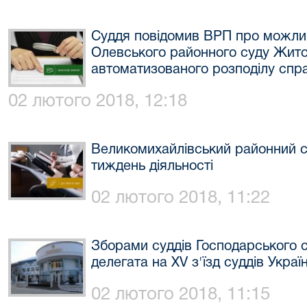
Суддя повідомив ВРП про можлив
Олевського районного суду Жито
автоматизованого розподілу спр
02 лютого 2018, 12:18
Великомихайлівський районний су
тиждень діяльності
02 лютого 2018, 11:22
Зборами суддів Господарського с
делегата на XV з'їзд суддів Украї
02 лютого 2018, 11:15