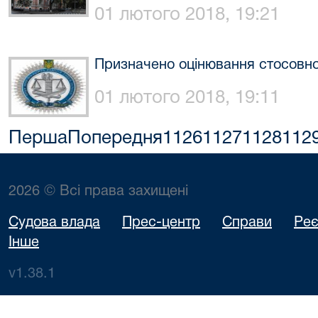
01 лютого 2018, 19:21
Призначено оцінювання стосовно 
01 лютого 2018, 19:11
Перша
Попередня
1126
1127
1128
112
2026 © Всі права захищені
Судова влада
Прес-центр
Справи
Реє
Інше
v1.38.1