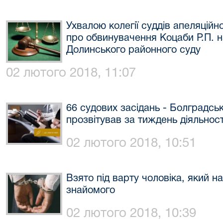
Ухвалою колегії суддів апеляцій
про обвинувачення Коцаби Р.П. н
Долинського районного суду
02 лютого 2018, 11:07
66 судових засідань - Болградсь
прозвітував за тиждень діяльност
02 лютого 2018, 10:51
Взято під варту чоловіка, який н
знайомого
02 лютого 2018, 10:39