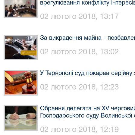
врегулювання конфлікту інтересів
02 лютого 2018, 13:17
За викрадення майна - позбавлен
02 лютого 2018, 13:02
У Тернополі суд покарав серійну 
02 лютого 2018, 12:23
Обрання делегата на XV черговий 
Господарського суду Волинської 
02 лютого 2018, 12:19