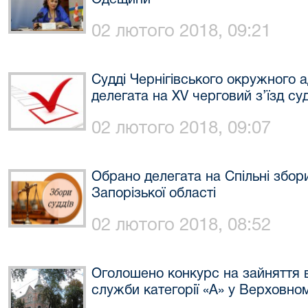
Одещини
02 лютого 2018, 09:21
Судді Чернігівського окружного 
делегата на ХV черговий з’їзд суд
02 лютого 2018, 09:07
Обрано делегата на Спільні збори
Запорізької області
02 лютого 2018, 08:52
Оголошено конкурс на зайняття 
служби категорії «А» у Верховно