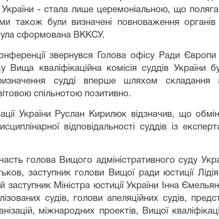
України - стала лише церемоніальною, що полягає 
ми також були визначені повноваження органів
 була сформована ВККСУ.
онференції звернувся
Голова офісу Ради Європи в
у Вища кваліфікаційна комісія суддів України б
ризначення судді вперше шляхом складання а
вітовою спільнотою позитивно.
рації України Руслан Кирилюк
відзначив, що
обмі
исциплінарної відповідальності суддів із експер
участь
голова Вищого адміністративного суду Укр
тьков,
заступник
голов
и
Вищої ради юстиції
Ліді
й заступник Міністра юстиції України Інна Ємельян
ізованих судів, голови апеляційних судів, предс
нізацій, міжнародних проектів, Вищої кваліфікацій