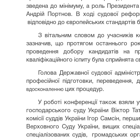
зведена до мінімуму, а роль Президента 
Андрій Портнов. В ході судової рефор
відповідно до європейських стандартів
З вітальним словом до учасників к
зазначив, що протягом останнього рок
проведення добору кандидатів на п
кваліфікаційного іспиту
була сприйнята с
Голова Державної судової адмініст
професійної підготовки, переведення, д
цих процедур.
вдосконаленню
У роботі конференції також взяли 
господарського суду України Віктор Та
комісії суддів України Ігор Самсін
, перши
Верховного Суду України, вищих спеціал
спеціалізованих судів,
громадських орга