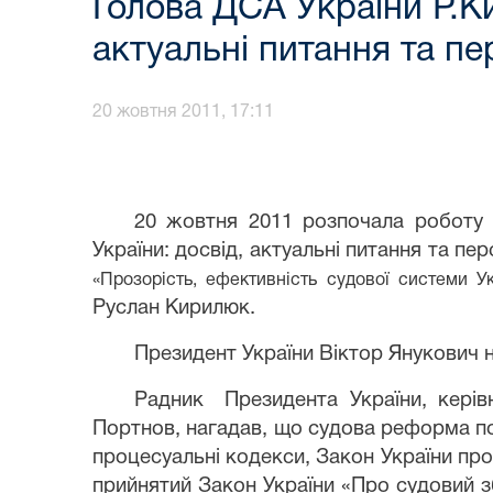
Голова ДСА України Р.К
актуальні питання та п
20 жовтня 2011, 17:11
20 жовтня 2011 розпочала роботу 
України: досвід, актуальні питання та пе
«Прозорість, ефективність судової системи У
Руслан Кирилюк.
Президент України Віктор Янукович 
Радник
Президента України, керів
Портнов, нагадав, що судова реформа поч
процесуальні кодекси, Закон України про
прийнятий Закон України «Про судовий з