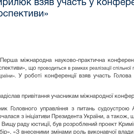
ирилюк взяв участь у конфере
ерспективи»
Перша міжнародна науково-практична конференці
рспективи», що
проводиться в рамках реалізації спільно
У роботі конференції взяв участь Голова 
країни».
надіслав привітання учасникам
мі
жнародної конфер
ник Головного управління з питань судоустрою А
алася з ініціативи Президента України, а також, щ
 Вищу раду юстиції, був розроблений проект Кримі
бір». «З внесеними змінами роль виконавчої влади