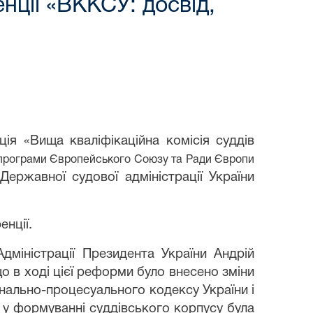
нції «ВККСУ: досвід,
я «Вища кваліфікаційна комісія суддів
ї програми Європейського Союзу та Ради Європи
Державної судової адміністрації України
енції
.
дміністрації Президента України Андрій
о в ході цієї реформи було внесено зміни
нально-процесуального кодексу України і
 у формуванні суддівського корпусу була