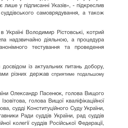
лише у підписанні Указів», - підкреслив
 суддівського самоврядування, а також
 Україні Володимир Рістовські, котрий
ула надзвичайно діяльною, а процедура
нонімного тестування та проведення
н досвідом із актуальних питань добору,
тами різних держав
сприятиме подальшому
аїни Олександр Пасенюк, голова Вищого
я Ізовітова
, голова Вищої кваліфікаційної
ова, судді Конституційного Суду України,
тавники Ради суддів України, рад суддів
ної колегії суддів Російської Федерації,