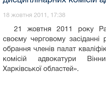
дисциплінарних комісій 
18 жовтня 2011, 17:38
21 жовтня 2011 року Ра
своєму черговому засіданні 
обрання членів палат кваліфі
комісій адвокатури Вінн
Харківської областей».