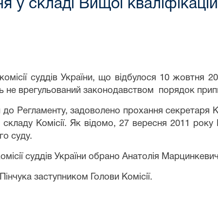
 у складі Вищої кваліфікаційн
 комісії суддів України, що відбулося 10 жовтня 
ють не врегульований законодавством порядок прип
ми до Регламенту, задоволено прохання секретаря 
і складу Комісії. Як відомо, 27 вересня 2011 ро
го суду.
омісії суддів України обрано Анатолія Марцинкевич
інчука заступником Голови Комісії.