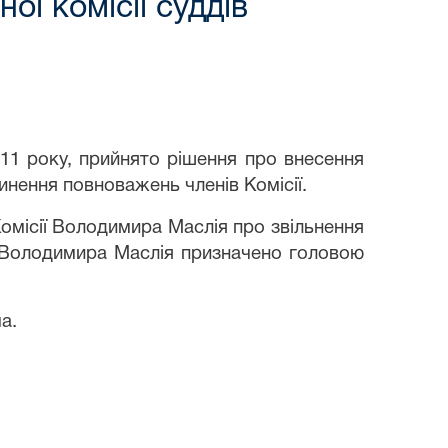
ої комісії суддів
2011 року, прийнято рішення про внесення
инення повноважень членів Комісії.
Комісії Володимира Маслія про звільнення
ку Володимира Маслія призначено головою
а.