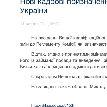
Нові кадрові призначення
України
11 жовтня 2011, 09:20
На
засіданні
Вищої кваліфікаційної
змін до Регламенту Комісії, які визнача
Відтак, згідно з прийнятими зміна
його із займаної посади та виведення з
Київського апеляційного адміністративно
Секретарем Вищої кваліфікаційної к
На засіданні також обрано Миколу П
http://vkksu.gov.ua/6153/