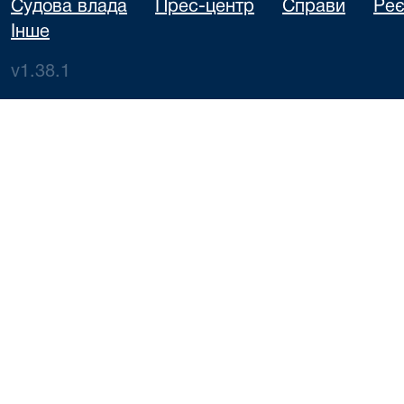
Судова влада
Прес-центр
Справи
Реє
Інше
v1.38.1