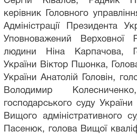
Сергій Ківалов, Радник П
керівник Головного управлін
Адміністрації Президента Ук
Уповноважений Верховної 
людини Ніна Карпачова, Г
України Віктор Пшонка, Голов
України Анатолій Головін,
гол
Володимир Колесничен
господарського суду України 
Вищого адміністративного с
Пасенюк,
голова Вищої кваліфі